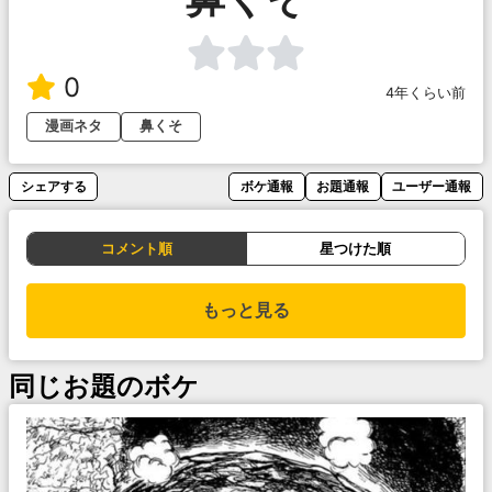
0
4年くらい前
漫画ネタ
鼻くそ
シェアする
ボケ通報
お題通報
ユーザー通報
コメント順
星つけた順
もっと見る
同じお題のボケ