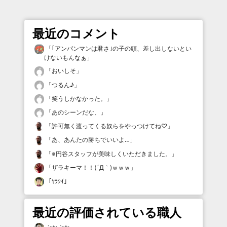
最近のコメント
「
｢アンパンマンは君さ｣の子の頭、差し出しないとい
けないもんなぁ
」
「
おいしそ
」
「
つるん♪
」
「
笑うしかなかった。
」
「
あのシーンだな、
」
「
許可無く渡ってくる奴らをやっつけてね♡
」
「
あ、あんたの勝ちでいいよ…
」
「
※円谷スタッフが美味しくいただきました。
」
「
ザラキーマ！！(´Д｀)ｗｗｗ
」
「
ﾔﾗｼｲ
」
最近の評価されている職人