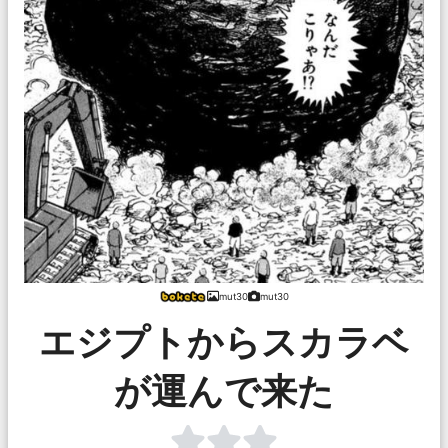
mut30
mut30
エジプトからスカラベ
が運んで来た