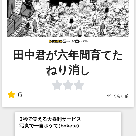
mut30
mut30
田中君が六年間育てた
ねり消し
6
4年くらい前
3秒で笑える大喜利サービス
写真で一言ボケて(bokete)