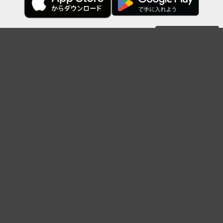
Topに戻る
ボケを見る
まとめを見る
お題を探す
殿堂入り
最新人気まとめ
新着お題
ピックアップボケ
セレクトまとめ
人気お題
人気ボケ
セレクトお題
注目ボケ
人気タグ
急上昇ボケ
新着ボケ
セレクト
タグ
ご利用について
ボケてについて
使い方
利用規約
よくある質問
クッキーの利用について
お問い合わせ