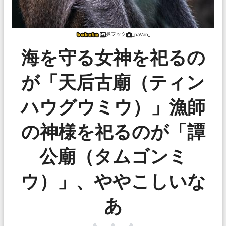
鼻フック
_paVan_
海を守る女神を祀るの
が「天后古廟（ティン
ハウグウミウ）」漁師
の神様を祀るのが「譚
公廟（タムゴンミ
ウ）」、ややこしいな
あ