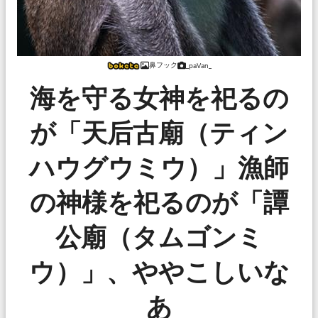
鼻フック
_paVan_
海を守る女神を祀るの
が「天后古廟（ティン
ハウグウミウ）」漁師
の神様を祀るのが「譚
公廟（タムゴンミ
ウ）」、ややこしいな
あ