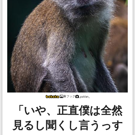
鼻フック
_paVan_
「いや、正直僕は全然
見るし聞くし言うっす