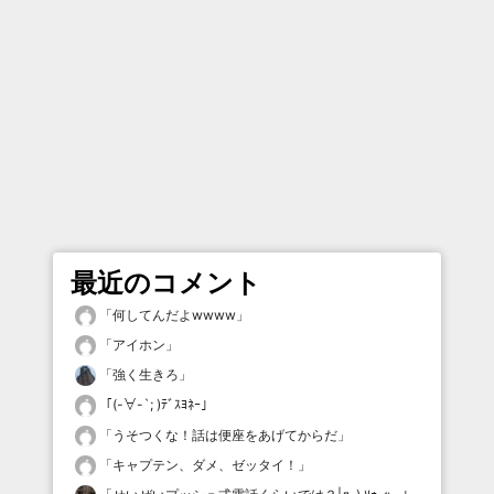
最近のコメント
「
何してんだよwwww
」
「
アイホン
」
「
強く生きろ
」
「
(-∀-`; )ﾃﾞｽﾖﾈｰ
」
「
うそつくな！話は便座をあげてからだ
」
「
キャプテン、ダメ、ゼッタイ！
」