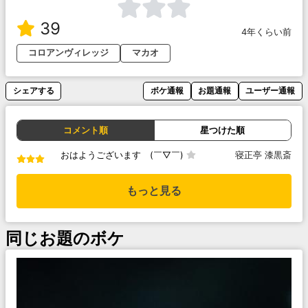
39
4年くらい前
コロアンヴィレッジ
マカオ
シェアする
ボケ通報
お題通報
ユーザー通報
コメント順
星つけた順
おはようございます (￣▽￣)
寝正亭 漆黒斎
もっと見る
同じお題のボケ