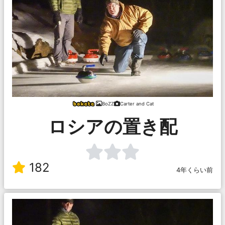
BoZZ
Carter and Cat
ロシアの置き配
182
4年くらい前