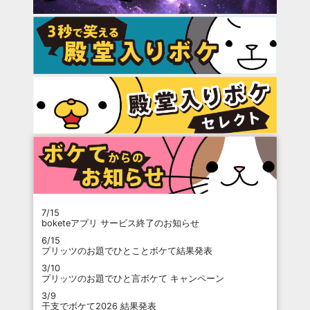
7/15
boketeアプリ サービス終了のお知らせ
6/15
プリッツのお題でひとことボケて結果発表
3/10
プリッツのお題でひと言ボケて キャンペーン
3/9
干支でボケて2026 結果発表