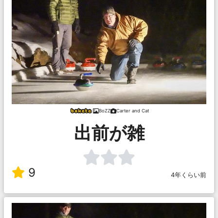
BoZZ
Carter and Cat
出前が雑
9
4年くらい前