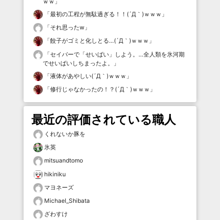
ｗｗ
」
「
最初の工程が無駄過ぎる！！(´Д｀)ｗｗｗ
」
「
それ思ったw
」
「
餃子がゴミと化しとる…(´Д｀)ｗｗｗ
」
「
セイバーで「せいばい」しよう。…全人類を氷河期
でせいばいしちまったよ。
」
「
液体があやしい(´Д｀)ｗｗｗ
」
「
修行じゃなかったの！？(´Д｀)ｗｗｗ
」
最近の評価されている職人
くれないか豚を
氷英
mitsuandtomo
hikiniku
マヨネーズ
Michael_Shibata
ざわすけ