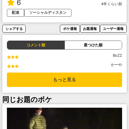
6
4年くらい前
配達
ソーシャルディスタン
シェアする
ボケ通報
お題通報
ユーザー通報
コメント順
星つけた順
BoZZ
かーや
もっと見る
同じお題のボケ