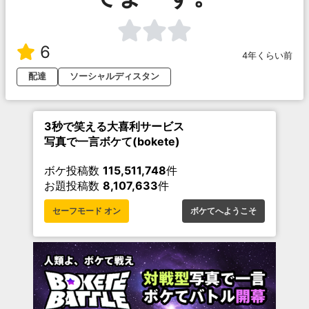
6
4年くらい前
配達
ソーシャルディスタン
3秒で笑える大喜利サービス
写真で一言ボケて(bokete)
ボケ投稿数
115,511,748
件
お題投稿数
8,107,633
件
セーフモード オン
ボケてへようこそ