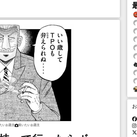
お
たいお題主
笑いたいお題主