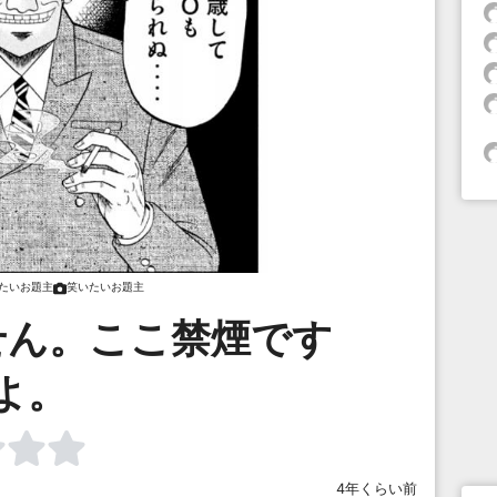
たいお題主
笑いたいお題主
せん。ここ禁煙です
よ。
4年くらい前