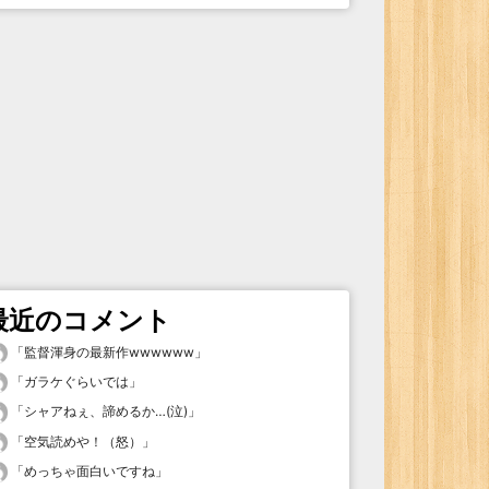
最近のコメント
「
監督渾身の最新作wwwwww
」
「
ガラケぐらいでは
」
「
シャアねぇ、諦めるか…(泣)
」
「
空気読めや！（怒）
」
「
めっちゃ面白いですね
」