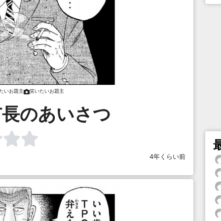
たいお題主
笑いたいお題主
市長のあいさつ
4年くらい前