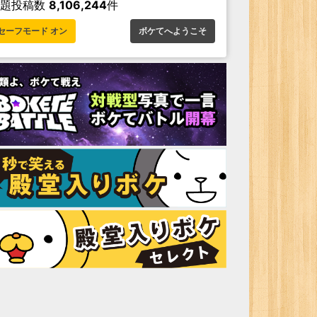
お題投稿数
8,106,244
件
セーフモード オン
ボケてへようこそ