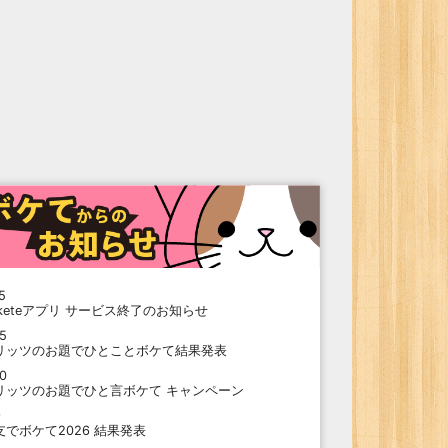
5
oketeアプリ サービス終了のお知らせ
15
リッツのお題でひとことボケて結果発表
10
リッツのお題でひと言ボケて キャンペーン
9
支でボケて2026 結果発表