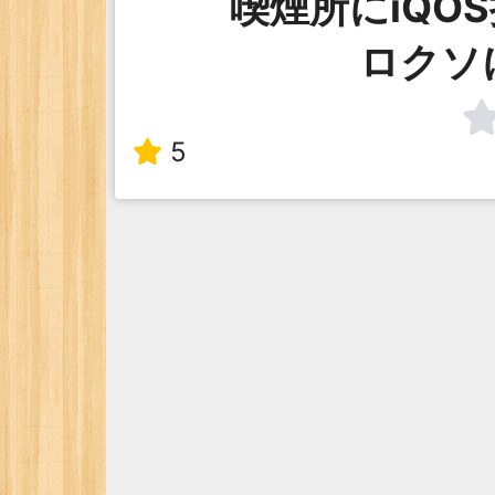
喫煙所にiQO
ロクソ
5