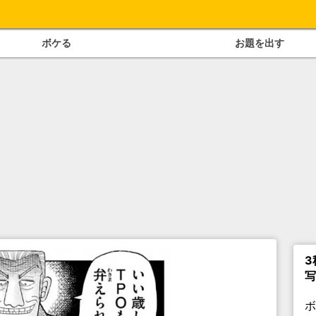
ボケる
お題を出す
3
写