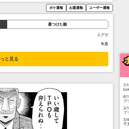
ボケ通報
お題通報
ユーザー通報
星つけた順
エグゼ
隼鷹
っと見る
7/1
b
6/
プ
3/
プ
3/
干