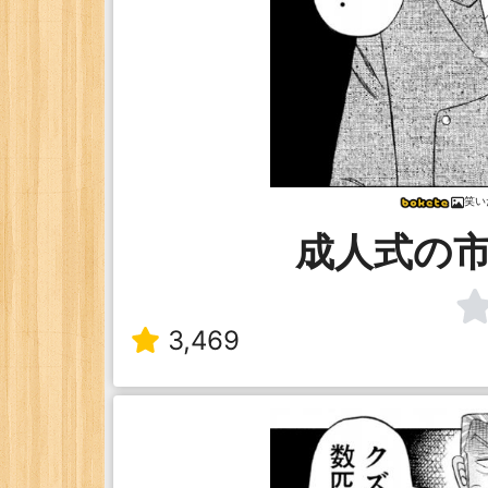
笑い
成人式の
3,469