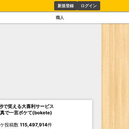
新規登録
ログイン
職人
秒で笑える大喜利サービス
真で一言ボケて(bokete)
ボケ投稿数
115,497,914
件