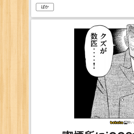
ばか
笑い