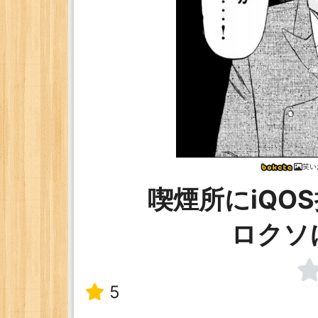
笑い
喫煙所にiQO
ロクソ
5