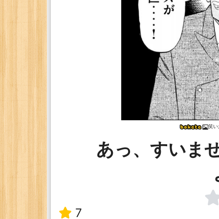
笑い
あっ、すいま
7