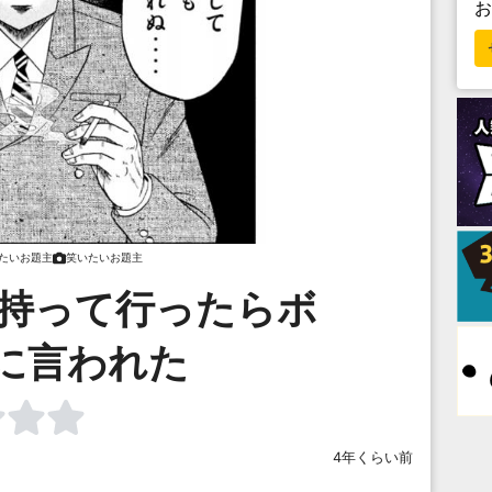
たいお題主
笑いたいお題主
S持って行ったらボ
に言われた
4年くらい前