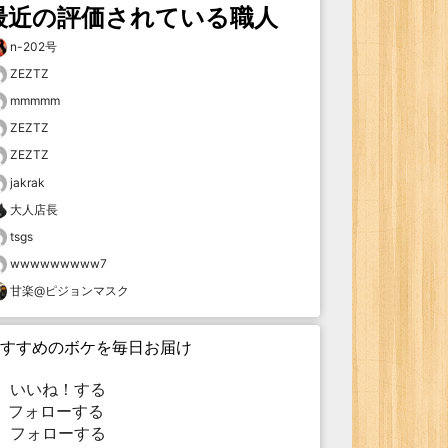
最近の評価されている職人
n-202号
ZEZTZ
mmmmm
ZEZTZ
ZEZTZ
jakrak
大人店長
tsgs
wwwwwwwww7
甘楽@ピジョンマスク
すすめのボケを毎日お届け
いいね！する
フォローする
フォローする