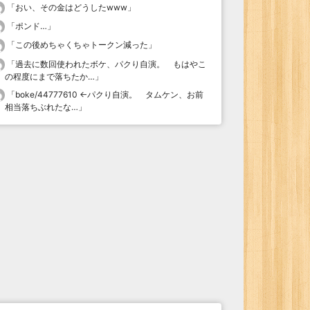
「
おい、その金はどうしたwww
」
「
ポンド…
」
「
この後めちゃくちゃトークン減った
」
「
過去に数回使われたボケ、パクり自演。 もはやこ
の程度にまで落ちたか…
」
「
boke/44777610 ←パクり自演。 タムケン、お前
相当落ちぶれたな…
」