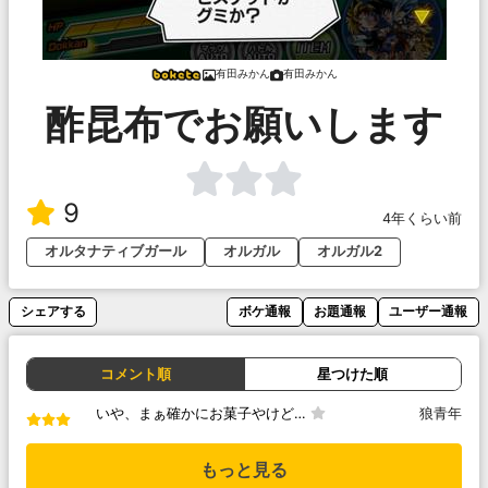
有田みかん
有田みかん
酢昆布でお願いします
9
4年くらい前
オルタナティブガール
オルガル
オルガル2
シェアする
ボケ通報
お題通報
ユーザー通報
コメント順
星つけた順
いや、まぁ確かにお菓子やけど…
狼青年
もっと見る