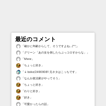
最近のコメント
「
確かに年齢からして、そうですよね…(^^;
」
「
グリーン「あの女を倒したらぶっコロすからな」
」
「
Mww
」
「
ちょっと好き
」
「
↓ boke/24909081 元ネタはこっちです
」
「
なんか政治家がやってそう
」
「
ちょっと好き
」
「
わりと好き
」
「
好き
」
「
可愛かったらの話
」