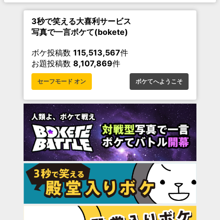
3秒で笑える大喜利サービス
写真で一言ボケて(bokete)
ボケ投稿数
115,513,567
件
お題投稿数
8,107,869
件
セーフモード オン
ボケてへようこそ