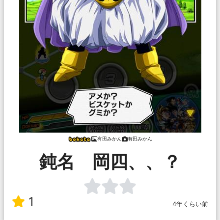
有田みかん
有田みかん
鈍名 岡四、、？
1
4年くらい前