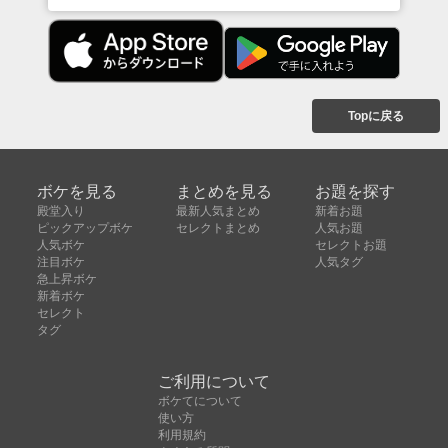
Topに戻る
ボケを見る
まとめを見る
お題を探す
殿堂入り
最新人気まとめ
新着お題
ピックアップボケ
セレクトまとめ
人気お題
人気ボケ
セレクトお題
注目ボケ
人気タグ
急上昇ボケ
新着ボケ
セレクト
タグ
ご利用について
ボケてについて
使い方
利用規約