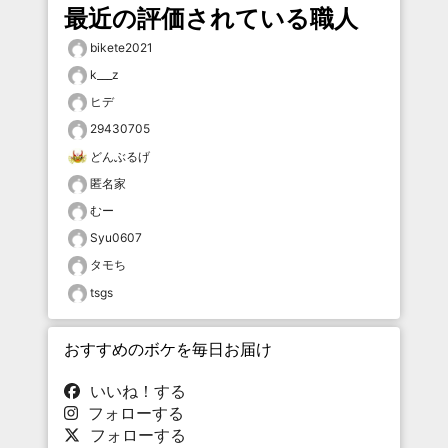
最近の評価されている職人
bikete2021
k___z
ヒデ
29430705
どんぶるげ
匿名家
むー
Syu0607
タモち
tsgs
おすすめのボケを毎日お届け
いいね！する
フォローする
フォローする