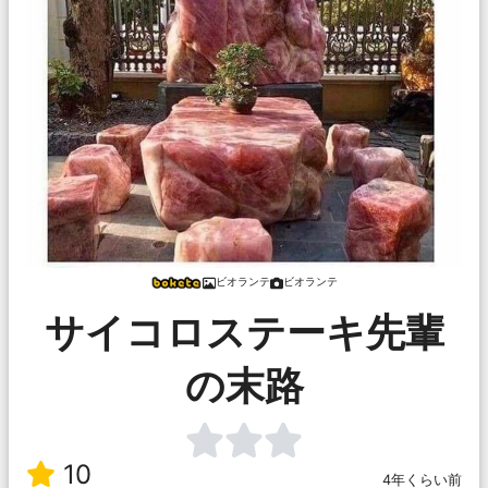
ビオランテ
ビオランテ
サイコロステーキ先輩
の末路
10
4年くらい前