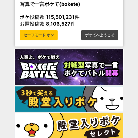
写真で一言ボケて(bokete)
ボケ投稿数
115,501,231
件
お題投稿数
8,106,527
件
セーフモード オン
ボケてへようこそ