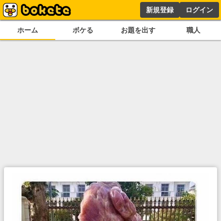
新規登録
ログイン
ホーム
ボケる
お題を出す
職人