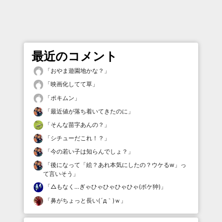
最近のコメント
「
おやま遊園地かな？
」
「
映画化してて草
」
「
ポキムン
」
「
最近値が落ち着いてきたのに
」
「
そんな苗字あんの？
」
「
シチューだこれ！？
」
「
今の若い子は知らんでしょ？
」
「
後になって「絵？あれ本気にしたの？ウケるw」っ
て言いそう
」
「
△もなく…ぎゃひゃひゃひゃひゃ(ボケ狆)
」
「
鼻がちょっと長い(´д｀)ｗ
」