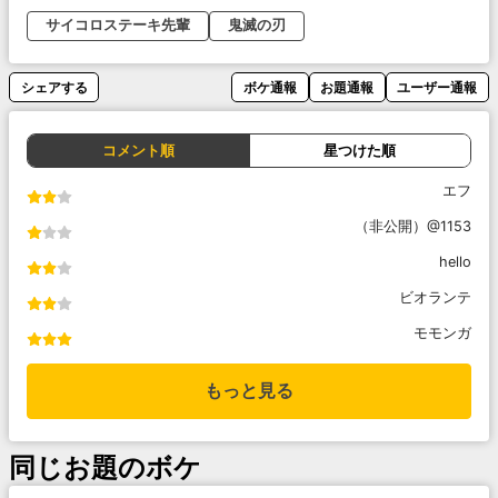
サイコロステーキ先輩
鬼滅の刃
シェアする
ボケ通報
お題通報
ユーザー通報
コメント順
星つけた順
エフ
（非公開）@1153
hello
ビオランテ
モモンガ
もっと見る
同じお題のボケ