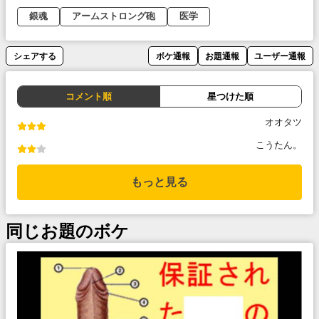
銀魂
アームストロング砲
医学
シェアする
ボケ通報
お題通報
ユーザー通報
コメント順
星つけた順
オオタツ
こうたん。
もっと見る
同じお題のボケ