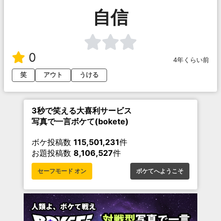
自信
0
4年くらい前
笑
アウト
うける
3秒で笑える大喜利サービス
写真で一言ボケて(bokete)
ボケ投稿数
115,501,231
件
お題投稿数
8,106,527
件
セーフモード オン
ボケてへようこそ