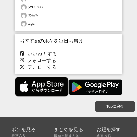
Syu0607
タモち
tsgs
おすすめのボケを毎日お届け
いいね！する
フォローする
フォローする
Topに戻る
ボケを見る
まとめを見る
お題を探す
殿堂入り
最新人気まとめ
新着お題