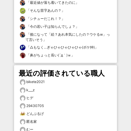
「
最近値が落ち着いてきたのに
」
「
そんな苗字あんの？
」
「
シチューだこれ！？
」
「
今の若い子は知らんでしょ？
」
「
後になって「絵？あれ本気にしたの？ウケるw」っ
て言いそう
」
「
△もなく…ぎゃひゃひゃひゃひゃ(ボケ狆)
」
「
鼻がちょっと長い(´д｀)ｗ
」
最近の評価されている職人
bikete2021
k___z
ヒデ
29430705
どんぶるげ
匿名家
むー