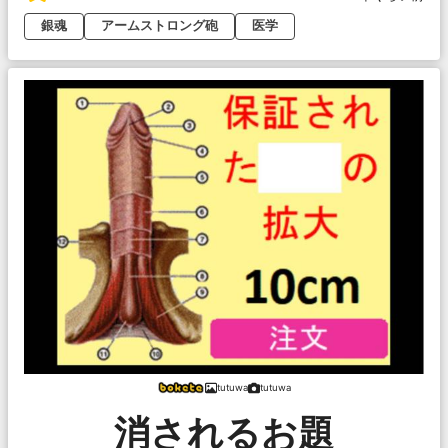
銀魂
アームストロング砲
医学
tutuwa
tutuwa
消されるお題