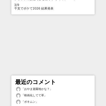
3/9
干支でボケて2026 結果発表
最近のコメント
「
おやま遊園地かな？
」
「
映画化してて草
」
「
ポキムン
」