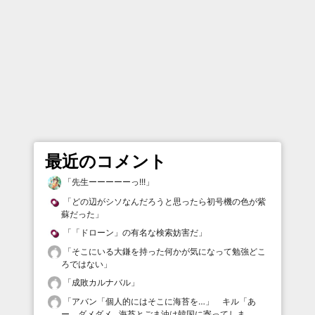
最近のコメント
「
先生ーーーーーっ!!!
」
「
どの辺がシソなんだろうと思ったら初号機の色が紫
蘇だった
」
「
「ドローン」の有名な検索妨害だ
」
「
そこにいる大鎌を持った何かが気になって勉強どこ
ろではない
」
「
成敗カルナバル
」
「
アバン「個人的にはそこに海苔を…」 キル「あ
ー、ダメダメ…海苔とごま油は韓国に寄ってしま