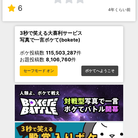
6
4年くらい前
3秒で笑える大喜利サービス
写真で一言ボケて(bokete)
ボケ投稿数
115,503,287
件
お題投稿数
8,106,760
件
セーフモード オン
ボケてへようこそ