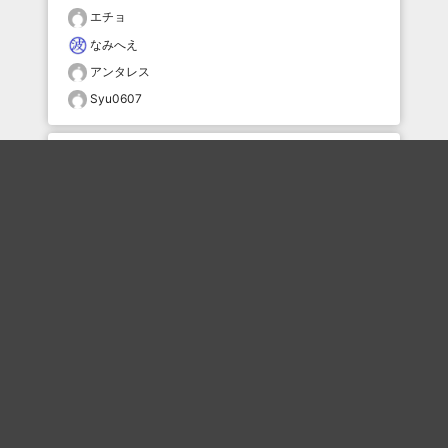
エチョ
なみへえ
アンタレス
Syu0607
おすすめのボケを毎日お届け
いいね！する
フォローする
フォローする
Topに戻る
ボケを見る
まとめを見る
お題を探す