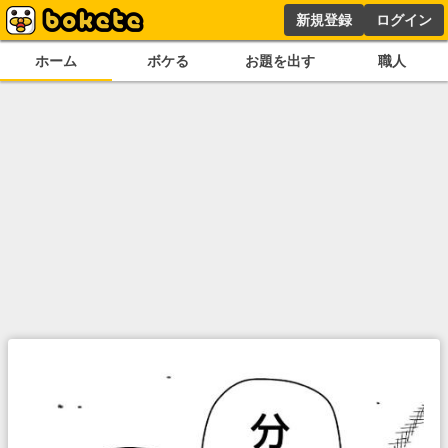
新規登録
ログイン
ホーム
ボケる
お題を出す
職人