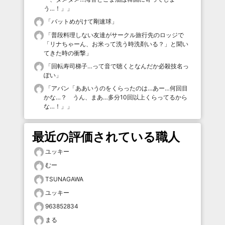
う…！」
」
「
バットめがけて剛速球
」
「
普段料理しない友達がサークル旅行先のロッジで
「リナちゃーん、お米って洗う時洗剤いる？」と聞い
てきた時の衝撃
」
「
回転寿司梯子…って音で聴くとなんだか必殺技名っ
ぽい
」
「
アバン「ああいうのをくらったのは…あー…何回目
かな…？ うん、まあ…多分10回以上くらってるから
な…！」
」
最近の評価されている職人
ユッキー
むー
TSUNAGAWA
ユッキー
963852834
まる