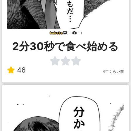
( ˙-˙ )
( ˙-˙ )
2分30秒で食べ始める
46
4年くらい前