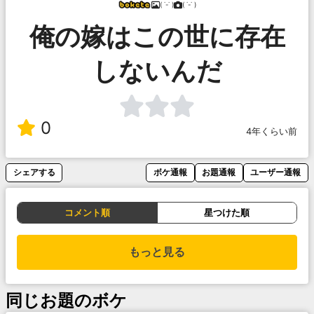
( ˙-˙ )
( ˙-˙ )
俺の嫁はこの世に存在
しないんだ
0
4年くらい前
シェアする
ボケ通報
お題通報
ユーザー通報
コメント順
星つけた順
もっと見る
同じお題のボケ