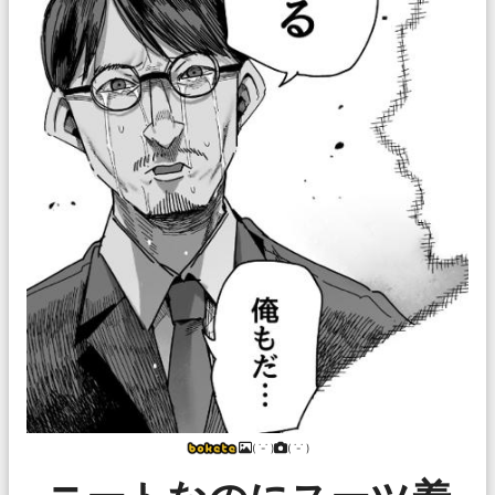
( ˙-˙ )
( ˙-˙ )