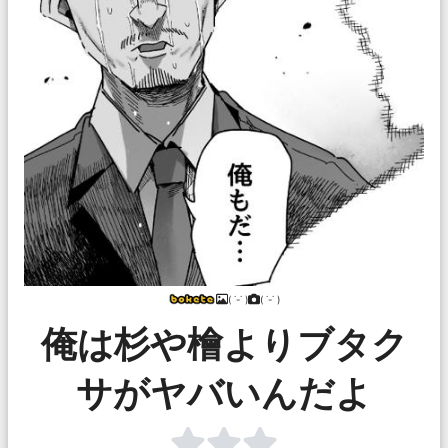
( ˙-˙ )
( ˙-˙ )
俺は杉や檜よりブタク
サがヤバいんだよ