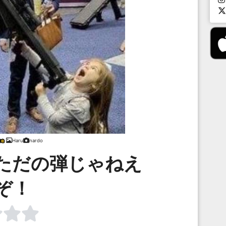
Haru
nardo
ただの弾じゃねえ
ぞ！