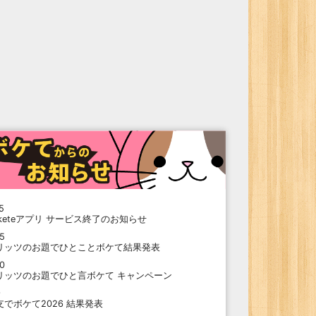
5
oketeアプリ サービス終了のお知らせ
15
リッツのお題でひとことボケて結果発表
10
リッツのお題でひと言ボケて キャンペーン
9
支でボケて2026 結果発表