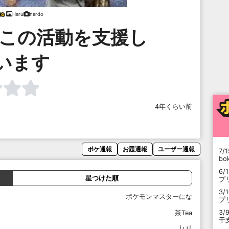
Haru
nardo
はこの活動を支援し
います
4年くらい前
ボケ通報
お題通報
ユーザー通報
7/1
b
6/
星つけた順
プ
3/
ポケモンマスターにな
プ
3/
茶Tea
干