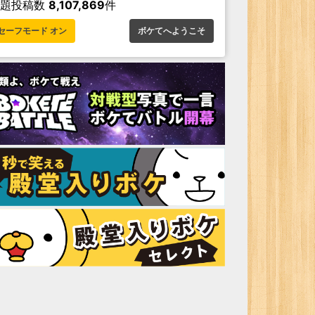
お題投稿数
8,107,869
件
セーフモード オン
ボケてへようこそ