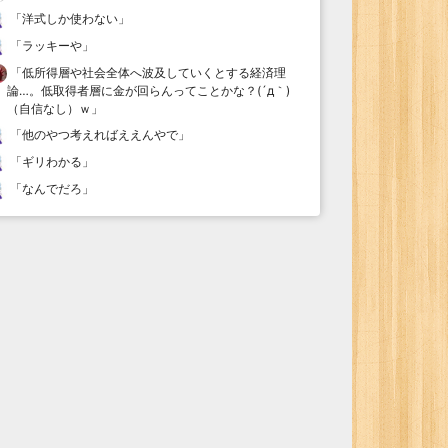
「
洋式しか使わない
」
「
ラッキーや
」
「
低所得層や社会全体へ波及していくとする経済理
論…。低取得者層に金が回らんってことかな？(´д｀)
（自信なし）ｗ
」
「
他のやつ考えればええんやで
」
「
ギリわかる
」
「
なんでだろ
」