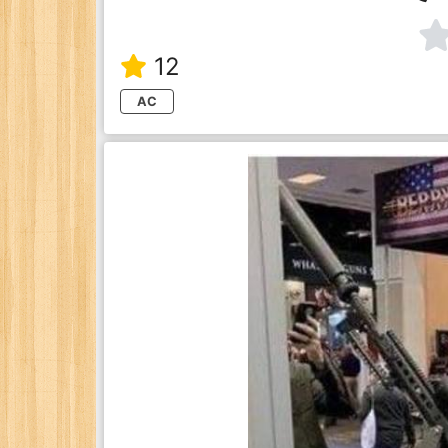
12
AC