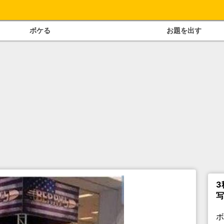
ボケる
お題を出す
3
写