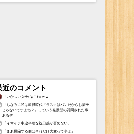
最近のコメント
「
いかつい女子(´д｀)ｗｗｗ
」
「
ちなみに私は教員時代『ラスクはパンだからお菓子
じゃないですよね？』っていう発展型の質問された事
あるぞ
」
「
イマイチ中途半端な祝日感が否めない
」
「
まあ掃除する側はそれだけ大変って事よ
」