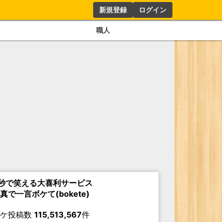
新規登録
ログイン
職人
秒で笑える大喜利サービス
真で一言ボケて(bokete)
ボケ投稿数
115,513,567
件