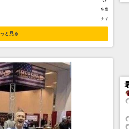
╰⋃╯
隼鷹
ナギ
っと見る