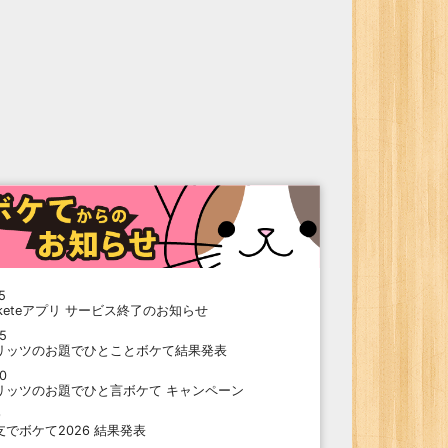
5
oketeアプリ サービス終了のお知らせ
15
リッツのお題でひとことボケて結果発表
10
リッツのお題でひと言ボケて キャンペーン
9
支でボケて2026 結果発表