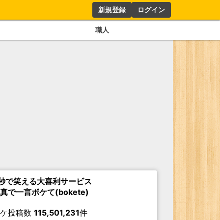
新規登録
ログイン
職人
秒で笑える大喜利サービス
真で一言ボケて(bokete)
ボケ投稿数
115,501,231
件