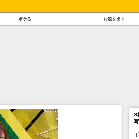
ボケる
お題を出す
3
写