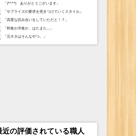
「
(*^^*) ありがとうございます
」
「
サプライズの要求を突きつけていくスタイル
」
「
高度な読み合いをしていただと！？
」
「
和食か洋食か、はたまた…
」
「
元ネタはそんなやつ。
」
最近の評価されている職人