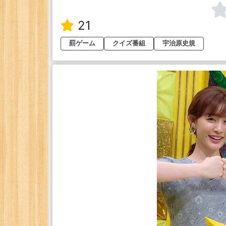
21
罰ゲーム
クイズ番組
宇治原史規