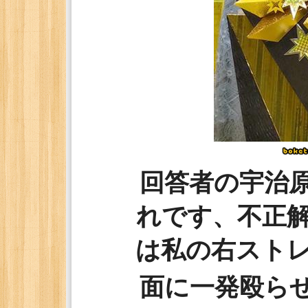
回答者の宇治
れです、不正
は私の右スト
面に一発殴ら