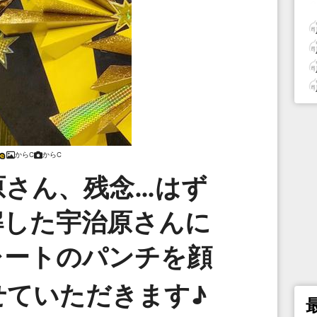
からC
からC
原さん、残念…はず
解した宇治原さんに
レートのパンチを顔
せていただきます♪