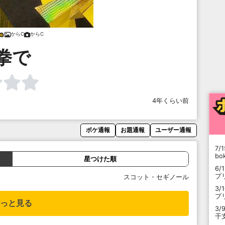
からC
からC
拳で
4年くらい前
ボケ通報
お題通報
ユーザー通報
7/1
b
星つけた順
6/
プ
スコット・セギノール
3/
プ
っと見る
3/
干