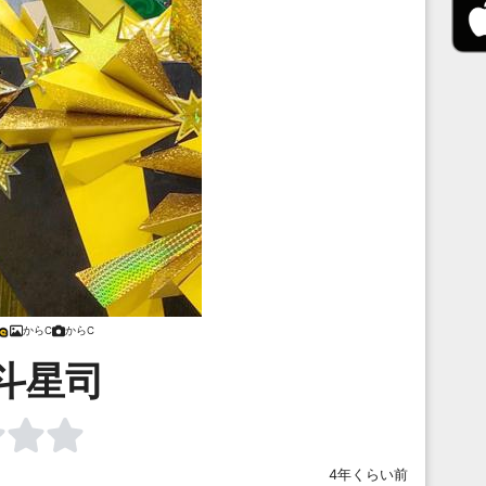
からC
からC
斗星司
4年くらい前