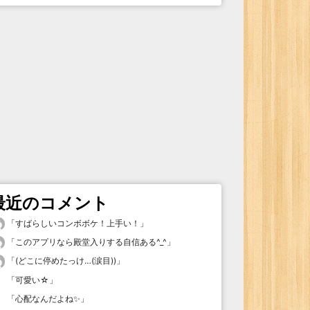
最近のコメント
「
すばらしいコンボボケ！上手い！
」
「
このアプリなら殿堂入りする自信ある^_^
」
「
(どこに停めたっけ…(涙目))
」
「
可愛い☆
」
「
心配なんだよね✨
」