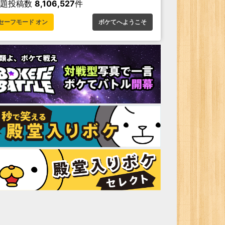
お題投稿数
8,106,527
件
セーフモード オン
ボケてへようこそ