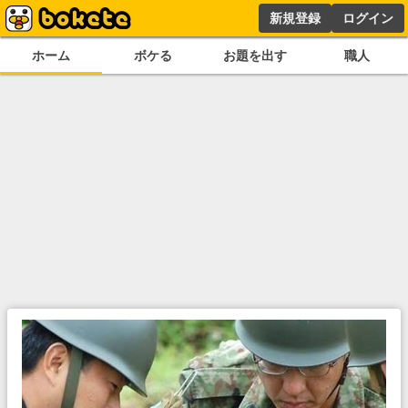
新規登録
ログイン
ホーム
ボケる
お題を出す
職人