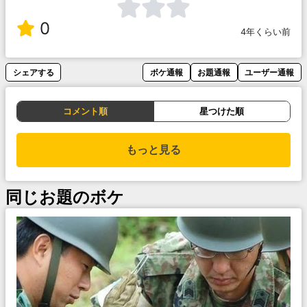
0
4年くらい前
シェアする
ボケ通報
お題通報
ユーザー通報
コメント順
星つけた順
もっと見る
同じお題のボケ