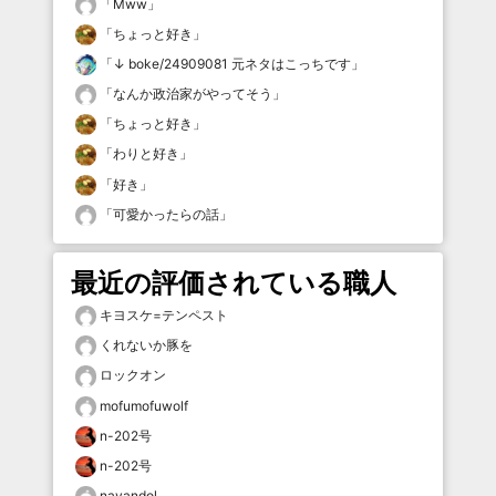
「
Mww
」
「
ちょっと好き
」
「
↓ boke/24909081 元ネタはこっちです
」
「
なんか政治家がやってそう
」
「
ちょっと好き
」
「
わりと好き
」
「
好き
」
「
可愛かったらの話
」
最近の評価されている職人
キヨスケ=テンペスト
くれないか豚を
ロックオン
mofumofuwolf
n-202号
n-202号
nayandol