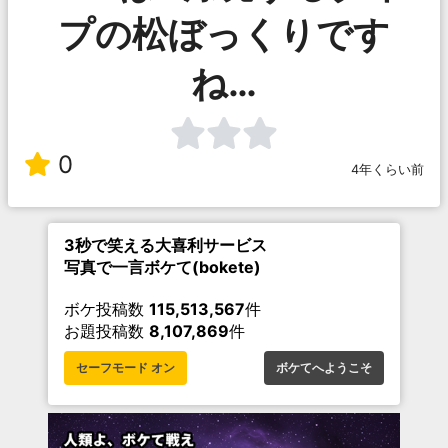
プの松ぼっくりです
ね…
0
4年くらい前
3秒で笑える大喜利サービス
写真で一言ボケて(bokete)
ボケ投稿数
115,513,567
件
お題投稿数
8,107,869
件
セーフモード オン
ボケてへようこそ