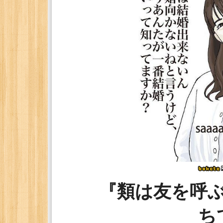
『類は友を呼
ち