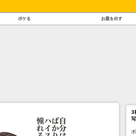
ボケる
お題を出す
3
写