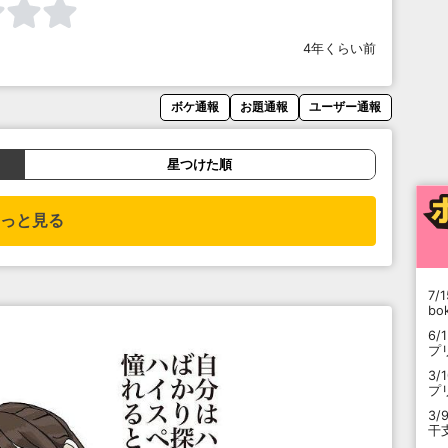
4年くらい前
ボケ通報
お題通報
ユーザー通報
星つけた順
っと見る
7/1
b
6/
プ
3/
プ
3/
干