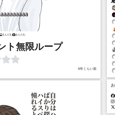
まんだむ
まんだむ
ント無限ループ
4年くらい前
お