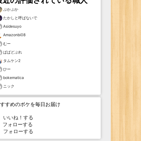
最近の評価されている職人
ぷかぷか
たかしと呼ばないで
Asidesuyo
Amazonbi08
むー
ぱぱどぶれ
タムケン2
ひー
bokematica
ニック
すすめのボケを毎日お届け
いいね！する
フォローする
フォローする