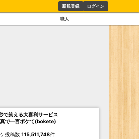
新規登録
ログイン
職人
秒で笑える大喜利サービス
真で一言ボケて(bokete)
ボケ投稿数
115,511,748
件