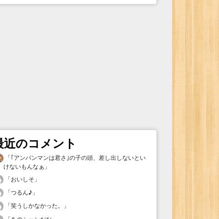
最近のコメント
「
｢アンパンマンは君さ｣の子の頭、差し出しないとい
けないもんなぁ
」
「
おいしそ
」
「
つるん♪
」
「
笑うしかなかった。
」