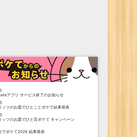
5
oketeアプリ サービス終了のお知らせ
15
リッツのお題でひとことボケて結果発表
10
リッツのお題でひと言ボケて キャンペーン
9
支でボケて2026 結果発表