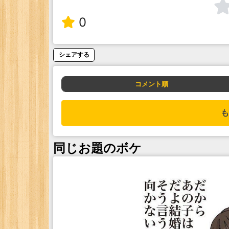
0
シェアする
コメント順
も
同じお題のボケ