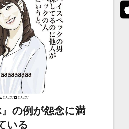
まんだむ
まんだむ
ぶ』の例が怨念に満
ている