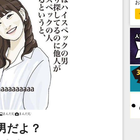
まんだむ
まんだむ
.男だよ？