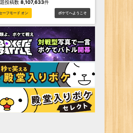
お題投稿数
8,107,633
件
セーフモード オン
ボケてへようこそ