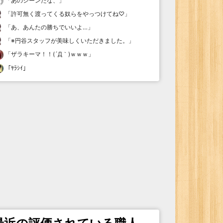
「
あのシーンだな、
」
「
許可無く渡ってくる奴らをやっつけてね♡
」
「
あ、あんたの勝ちでいいよ…
」
「
※円谷スタッフが美味しくいただきました。
」
「
ザラキーマ！！(´Д｀)ｗｗｗ
」
「
ﾔﾗｼｲ
」