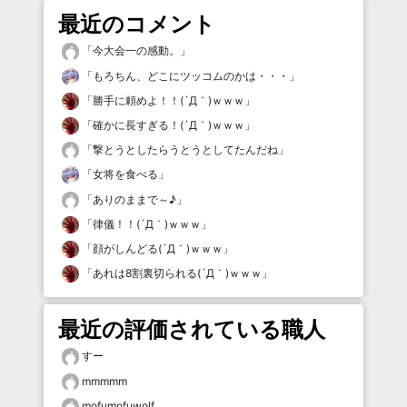
最近のコメント
「
今大会一の感動。
」
「
もろちん、どこにツッコムのかは・・・
」
「
勝手に頼めよ！！(´Д｀)ｗｗｗ
」
「
確かに長すぎる！(´Д｀)ｗｗｗ
」
「
撃とうとしたらうとうとしてたんだね
」
「
女将を食べる
」
「
ありのままで～♪
」
「
律儀！！(´Д｀)ｗｗｗ
」
「
顔がしんどる(´Д｀)ｗｗｗ
」
「
あれは8割裏切られる(´Д｀)ｗｗｗ
」
最近の評価されている職人
すー
mmmmm
mofumofuwolf