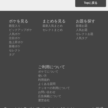
Topに戻る
ボケを見る
まとめを見る
お題を探す
殿堂入り
最新人気まとめ
新着お題
ピックアップボケ
セレクトまとめ
人気お題
人気ボケ
セレクトお題
注目ボケ
人気タグ
急上昇ボケ
新着ボケ
セレクト
タグ
ご利用について
ボケてについて
使い方
利用規約
よくある質問
クッキーの利用について
お問い合わせ
広告掲載について
運営会社