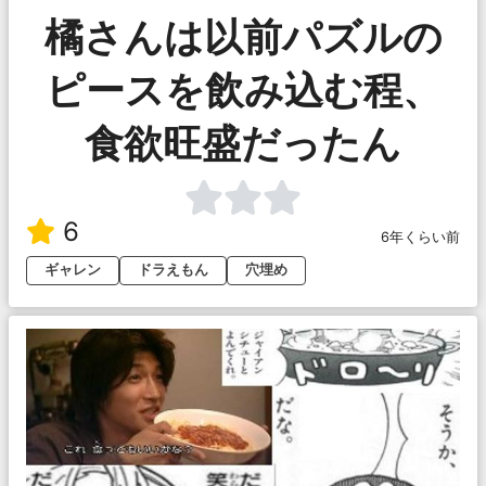
橘さんは以前パズルの
ピースを飲み込む程、
食欲旺盛だったん
6
6年くらい前
ギャレン
ドラえもん
穴埋め