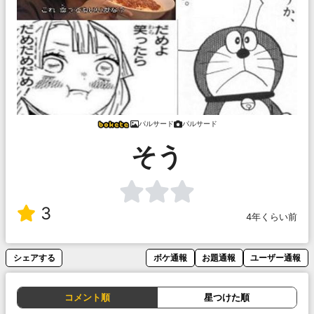
パルサード
パルサード
そう
3
4年くらい前
シェアする
ボケ通報
お題通報
ユーザー通報
コメント順
星つけた順