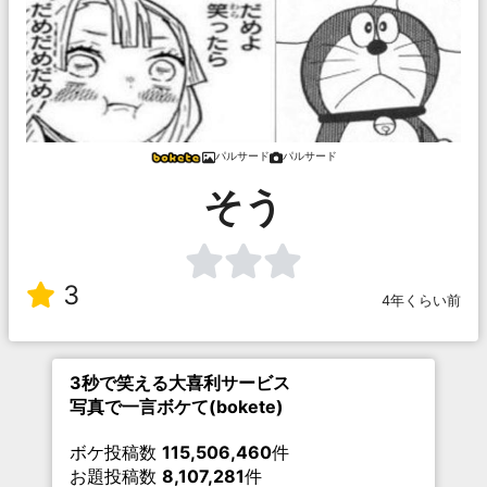
パルサード
パルサード
そう
3
4年くらい前
3秒で笑える大喜利サービス
写真で一言ボケて(bokete)
ボケ投稿数
115,506,460
件
お題投稿数
8,107,281
件