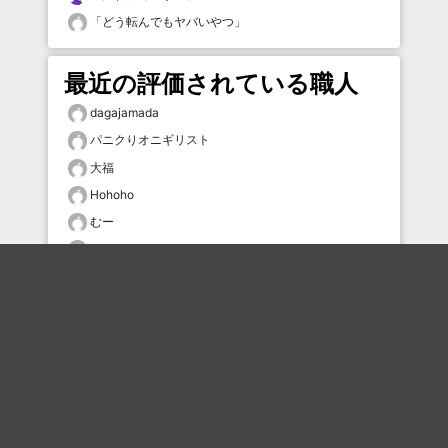
「
どう転んでもヤバいやつ
」
最近の評価されている職人
dagajamada
パニクりオニギリスト
大福
Hohoho
むー
ナガムさん
ハイパーレッド
しらす
ai_ru
タムケン2
おすすめのボケを毎日お届け