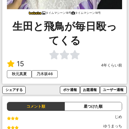
タイムマシーン18号
タイムマシーン18号
生田と飛鳥が毎日殴っ
てくる
15
4年くらい前
秋元真夏
乃木坂46
シェアする
ボケ通報
お題通報
ユーザー通報
コメント順
星つけた順
じめ
ゆうまっち