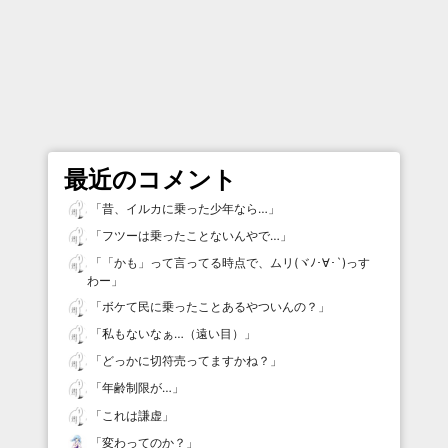
最近のコメント
「
昔、イルカに乗った少年なら…
」
「
フツーは乗ったことないんやで…
」
「
「かも」って言ってる時点で、ムリ(ヾﾉ･∀･`)っす
わー
」
「
ボケて民に乗ったことあるやついんの？
」
「
私もないなぁ…（遠い目）
」
「
どっかに切符売ってますかね？
」
「
年齢制限が…
」
「
これは謙虚
」
「
変わってのか？
」