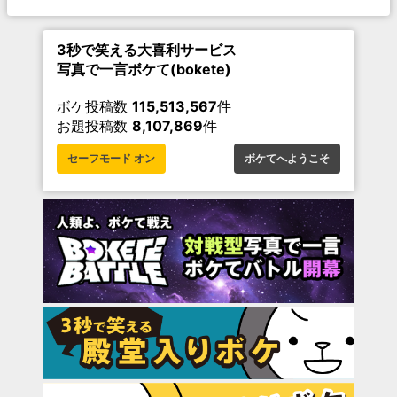
3秒で笑える大喜利サービス
写真で一言ボケて(bokete)
ボケ投稿数
115,513,567
件
お題投稿数
8,107,869
件
セーフモード オン
ボケてへようこそ