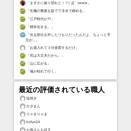
「
まずさに振り切れと！？(´Д｀)www
」
「
生麺の蕎麦を茹でて冷水で締める
」
「
江戸時代か⁇
」
「
標本化する。
」
「
光る部位を外したつもりだったんだよ、ちょっと手
元が…
」
「
お湯入れて３分放置するだけ
」
「
耳は大丈夫だから。
」
「
山に広がる
」
「
魂が枯れて行く
」
最近の評価されている職人
塩焼き
かざまん
りゃまりゃま
kofun24
お母さんも目玉