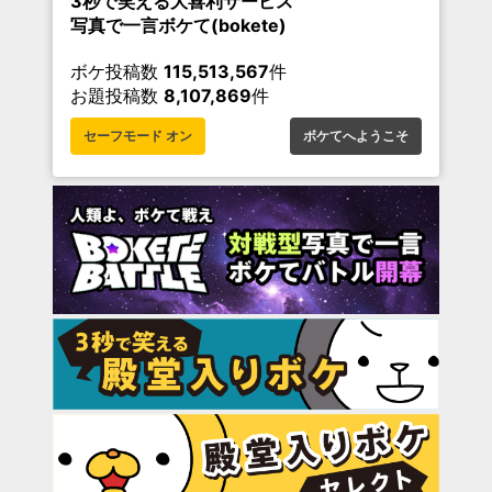
3秒で笑える大喜利サービス
写真で一言ボケて(bokete)
ボケ投稿数
115,513,567
件
お題投稿数
8,107,869
件
セーフモード オン
ボケてへようこそ