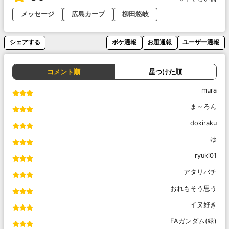
メッセージ
広島カープ
柳田悠岐
シェアする
ボケ通報
お題通報
ユーザー通報
コメント順
星つけた順
mura
ま～ろん
dokiraku
ゆ
ryuki01
アタリバチ
おれもそう思う
イヌ好き
FAガンダム(緑)