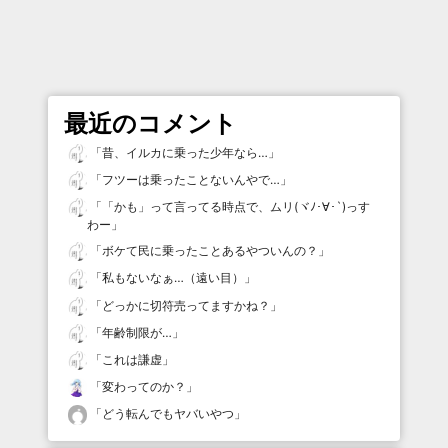
最近のコメント
「
昔、イルカに乗った少年なら…
」
「
フツーは乗ったことないんやで…
」
「
「かも」って言ってる時点で、ムリ(ヾﾉ･∀･`)っす
わー
」
「
ボケて民に乗ったことあるやついんの？
」
「
私もないなぁ…（遠い目）
」
「
どっかに切符売ってますかね？
」
「
年齢制限が…
」
「
これは謙虚
」
「
変わってのか？
」
「
どう転んでもヤバいやつ
」