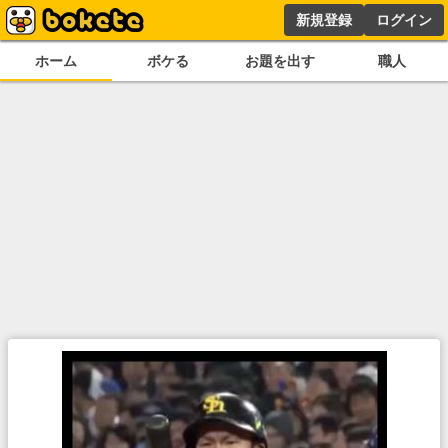
新規登録
ログイン
ホーム
ボケる
お題を出す
職人