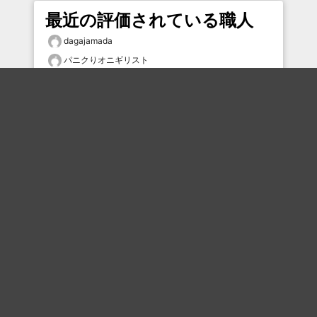
最近の評価されている職人
dagajamada
パニクりオニギリスト
大福
Hohoho
むー
ナガムさん
ハイパーレッド
しらす
ai_ru
タムケン2
おすすめのボケを毎日お届け
いいね！する
フォローする
フォローする