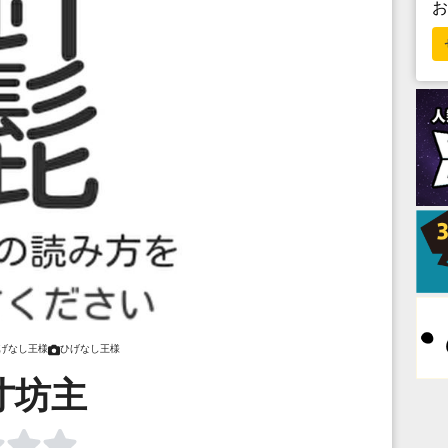
げなし王様
ひげなし王様
寸坊主