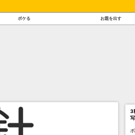
ボケる
お題を出す
3
写