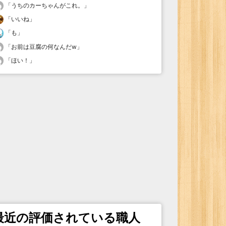
「
うちのカーちゃんがこれ。
」
「
いいね
」
「
も
」
「
お前は豆腐の何なんだw
」
「
ほい！
」
最近の評価されている職人