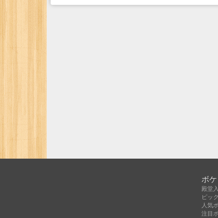
ボケ
殿堂
ピッ
人気
注目