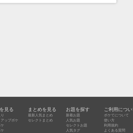
を見る
まとめを見る
お題を探す
ご利用につい
入り
最新人気まとめ
新着お題
ボケてについて
クアップボケ
セレクトまとめ
人気お題
使い方
ボケ
セレクトお題
利用規約
ボケ
人気タグ
よくある質問