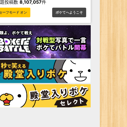
お題投稿数
8,107,057
件
セーフモード オン
ボケてへようこそ