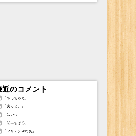
最近のコメント
「
やっちゃえ
」
「
夫っと、
」
「
はいっ
」
「
噛みちぎる
」
「
フリテンやなあ
」