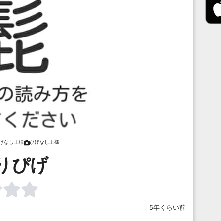
げなし王様
ひげなし王様
りぴげ
5年くらい前