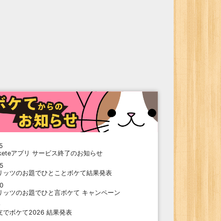
5
oketeアプリ サービス終了のお知らせ
15
リッツのお題でひとことボケて結果発表
10
リッツのお題でひと言ボケて キャンペーン
9
支でボケて2026 結果発表