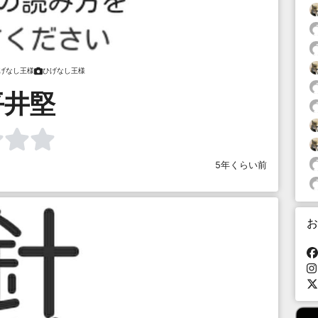
げなし王様
ひげなし王様
平井堅
5年くらい前
お