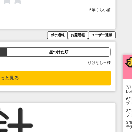
5年くらい前
ボケ通報
お題通報
ユーザー通報
星つけた順
ひげなし王様
っと見る
7/1
b
6/
プ
3/
プ
3/
干