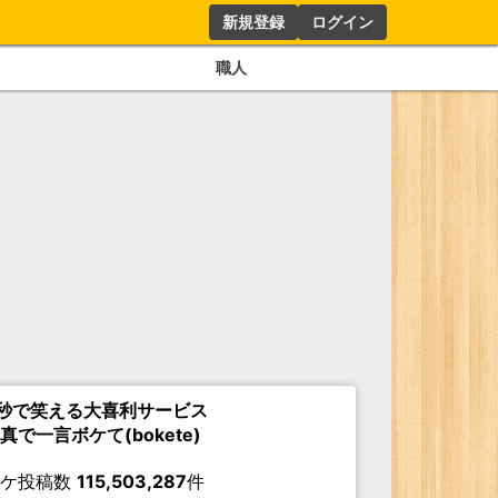
新規登録
ログイン
職人
秒で笑える大喜利サービス
真で一言ボケて(bokete)
ボケ投稿数
115,503,287
件