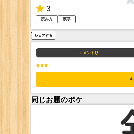
3
読み方
漢字
シェアする
コメント順
も
同じお題のボケ