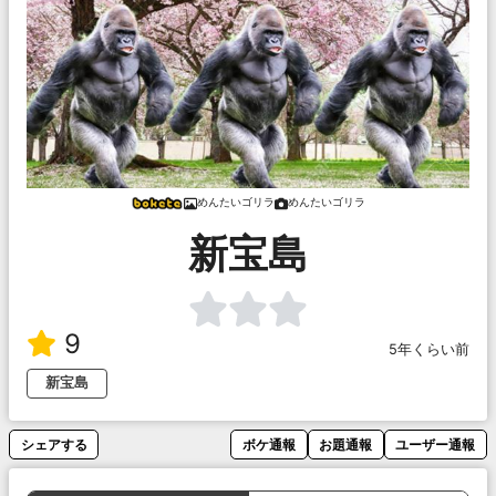
めんたいゴリラ
めんたいゴリラ
新宝島
9
5年くらい前
新宝島
シェアする
ボケ通報
お題通報
ユーザー通報