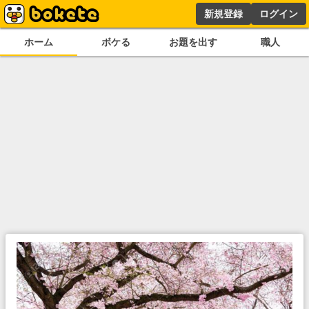
新規登録
ログイン
ホーム
ボケる
お題を出す
職人