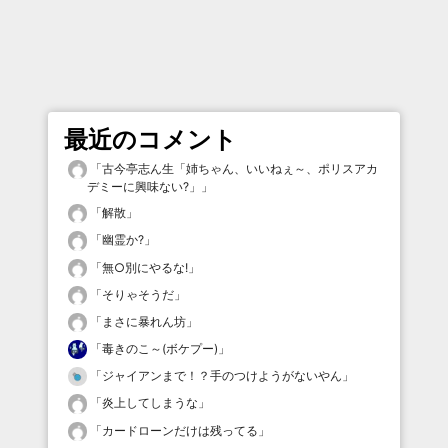
最近のコメント
「
古今亭志ん生「姉ちゃん、いいねぇ～、ポリスアカ
デミーに興味ない?」
」
「
解散
」
「
幽霊か?
」
「
無○別にやるな!
」
「
そりゃそうだ
」
「
まさに暴れん坊
」
「
毒きのこ～(ボケプー)
」
「
ジャイアンまで！？手のつけようがないやん
」
「
炎上してしまうな
」
「
カードローンだけは残ってる
」