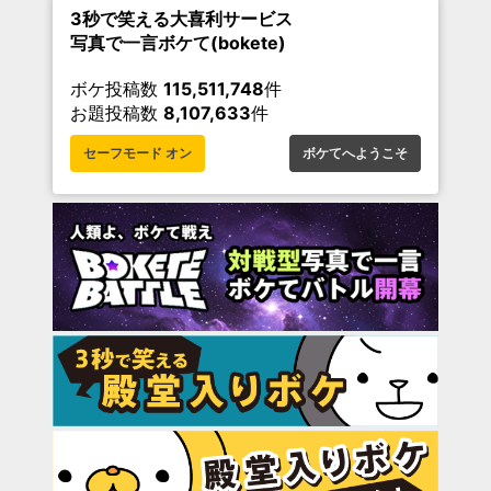
3秒で笑える大喜利サービス
写真で一言ボケて(bokete)
ボケ投稿数
115,511,748
件
お題投稿数
8,107,633
件
セーフモード オン
ボケてへようこそ