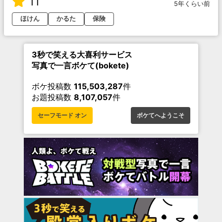
11
5年くらい前
ほけん
かるた
保険
3秒で笑える大喜利サービス
写真で一言ボケて(bokete)
ボケ投稿数
115,503,287
件
お題投稿数
8,107,057
件
セーフモード オン
ボケてへようこそ