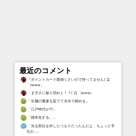
最近のコメント
「
ポイントカード面倒くさいので持ってません(´Д
｀)www
」
「
まずさに振り切れと！？(´Д｀)www
」
「
生麺の蕎麦を茹でて冷水で締める
」
「
江戸時代か⁇
」
「
標本化する。
」
「
光る部位を外したつもりだったんだよ、ちょっと手
元が…
」