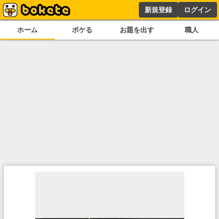
新規登録
ログイン
ホーム
ボケる
お題を出す
職人