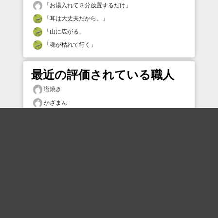
「
お湯入れて３分放置するだけ
」
「
耳は大丈夫だから。
」
「
山に広がる
」
「
魂が枯れて行く
」
最近の評価されている職人
塩焼き
かざまん
りゃまりゃま
kofun24
お母さんも目玉
むー
タムケン2
ひーた
CIA
タムケン2