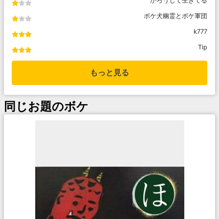
かろうじて生きてる
ボケ犬幽霊とボケ軍団
k777
Tip
もっと見る
同じお題のボケ