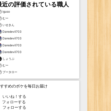
最近の評価されている職人
iguso
むー
いせきん
Daredevil703
Daredevil703
Daredevil703
Daredevil703
しょうぶ
むー
ブータロー
すすめのボケを毎日お届け
いいね！する
フォローする
フォローする