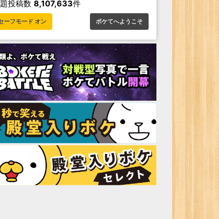
お題投稿数
8,107,633
件
セーフモード オン
ボケてへようこそ