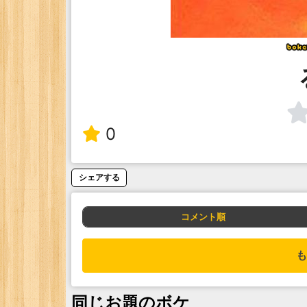
0
シェアする
コメント順
も
同じお題のボケ