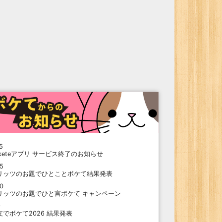
5
oketeアプリ サービス終了のお知らせ
15
リッツのお題でひとことボケて結果発表
10
リッツのお題でひと言ボケて キャンペーン
9
支でボケて2026 結果発表