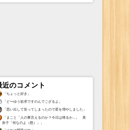
最近のコメント
「
ちょっと好き
」
「
どーゆう欲求ですのんでござるよ
」
「
思い出して笑ってしまったので星を増やしました
」
「
まこと「人の事言えるのか？今日は帰るか…」 美
奈子「何なのよ（怒）」
」