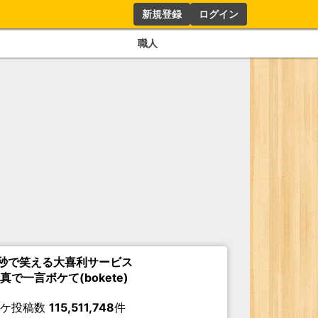
新規登録
ログイン
職人
秒で笑える大喜利サービス
真で一言ボケて(bokete)
ボケ投稿数
115,511,748
件