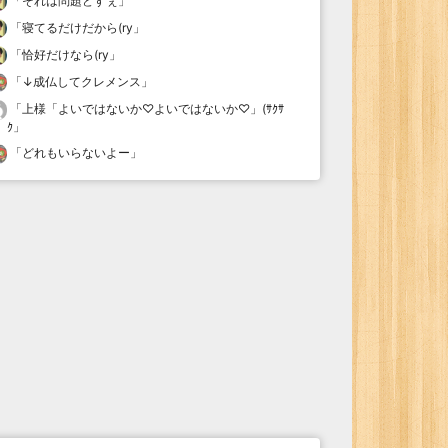
「
それは問題どすぇ
」
「
寝てるだけだから(ry
」
「
恰好だけなら(ry
」
「
↓成仏してクレメンス
」
「
上様「よいではないか♡よいではないか♡」(ｻｸｻ
ｸ
」
「
どれもいらないよー
」