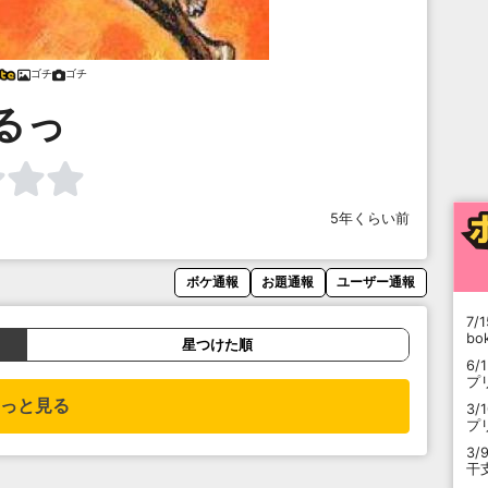
ゴチ
ゴチ
るっ
5年くらい前
ボケ通報
お題通報
ユーザー通報
7/1
b
星つけた順
6/
プ
っと見る
3/
プ
3/
干