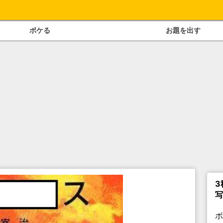
ボケる
お題を出す
3
写