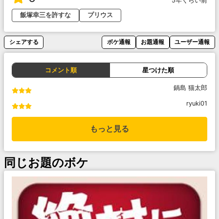
5年くらい前
飯塚幸三を許すな
プリウス
シェアする
ボケ通報
お題通報
ユーザー通報
コメント順
星つけた順
鍋島 猫太郎
ryuki01
もっと見る
同じお題のボケ