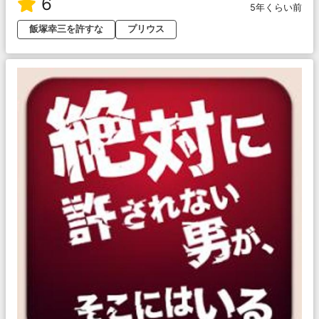
6
5年くらい前
飯塚幸三を許すな
プリウス