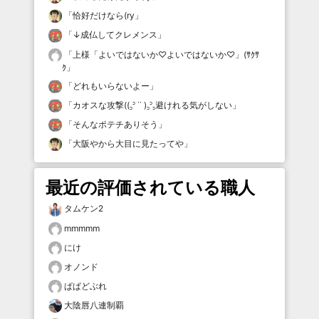
「
恰好だけなら(ry
」
「
↓成仏してクレメンス
」
「
上様「よいではないか♡よいではないか♡」(ｻｸｻ
ｸ
」
「
どれもいらないよー
」
「
カオスな攻撃((꜆꜄ ˙˙ )꜆꜄꜆避けれる気がしない
」
「
そんなポテチありそう
」
「
大阪やから大目に見たってや
」
最近の評価されている職人
タムケン2
mmmmm
にけ
オノンド
ぱぱどぶれ
大陰唇八連制覇