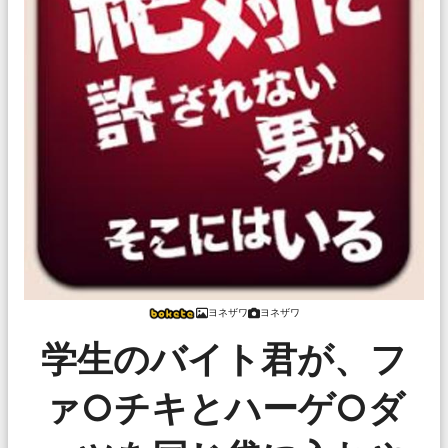
ヨネザワ
ヨネザワ
学生のバイト君が、フ
ァ○チキとハーゲ○ダ