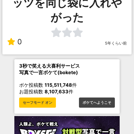
ッツを同じ袋に入れや
がった
0
5年くらい前
3秒で笑える大喜利サービス
写真で一言ボケて(bokete)
ボケ投稿数
115,511,748
件
お題投稿数
8,107,633
件
セーフモード オン
ボケてへようこそ