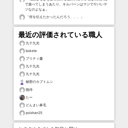
で遊べてしまうあたり、キルバーンはマジでヤバいヤ
ツなのよなぁ
」
「
何を伝えたかったんだろう、、、
」
最近の評価されている職人
九十九光
bokete
プリティ慶
九十九光
九十九光
秘密のカブトムシ
猫侍
たー
どんまい鼻毛
poishan25