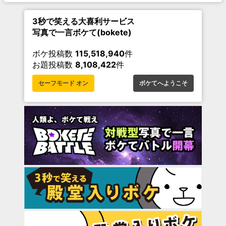
3秒で笑える大喜利サービス
写真で一言ボケて(bokete)
ボケ投稿数
115,518,940
件
お題投稿数
8,108,422
件
セーフモード オン
ボケてへようこそ