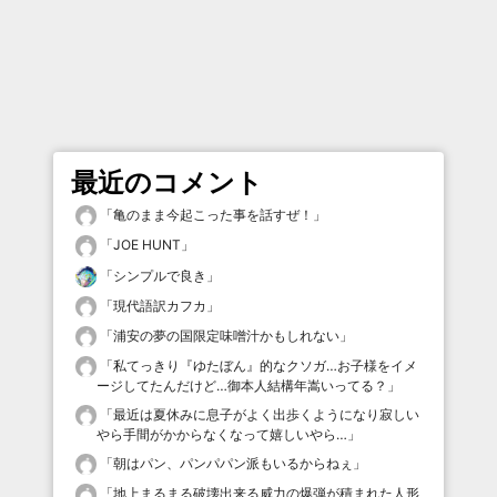
最近のコメント
「
亀のまま今起こった事を話すぜ！
」
「
JOE HUNT
」
「
シンプルで良き
」
「
現代語訳カフカ
」
「
浦安の夢の国限定味噌汁かもしれない
」
「
私てっきり『ゆたぼん』的なクソガ…お子様をイメ
ージしてたんだけど…御本人結構年嵩いってる？
」
「
最近は夏休みに息子がよく出歩くようになり寂しい
やら手間がかからなくなって嬉しいやら…
」
「
朝はパン、パンパパン派もいるからねぇ
」
「
地上まるまる破壊出来る威力の爆弾が積まれた人形