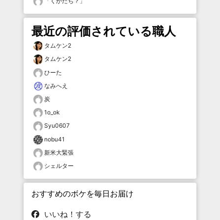
「
くがだち？
」
最近の評価されている職人
タムケン2
タムケン2
ひーた
なみへえ
炭
1o_ok
Syu0607
nobu41
新米大緊張
シェルター
おすすめのボケを毎日お届け
いいね！する