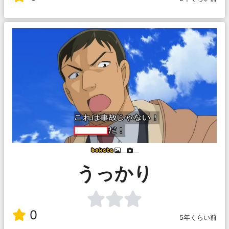
___
___
うっかり
0
5年くらい前