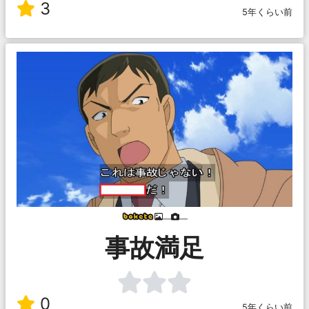
3
5年くらい前
___
___
事故満足
0
5年くらい前