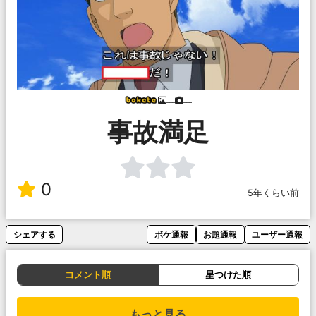
___
___
事故満足
0
5年くらい前
シェアする
ボケ通報
お題通報
ユーザー通報
コメント順
星つけた順
もっと見る