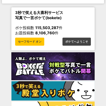
3秒で笑える大喜利サービス
写真で一言ボケて(bokete)
ボケ投稿数
115,503,287
件
お題投稿数
8,106,760
件
セーフモード オン
ボケてへようこそ