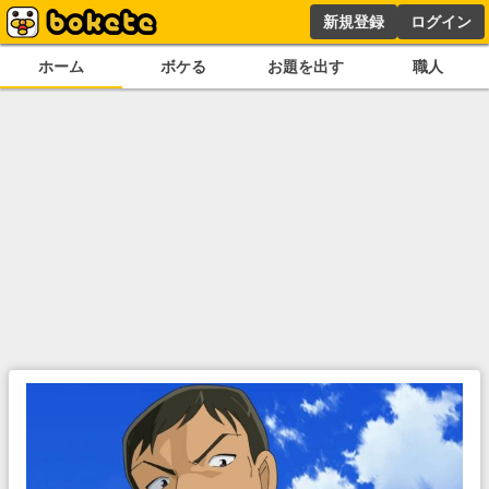
新規登録
ログイン
ホーム
ボケる
お題を出す
職人