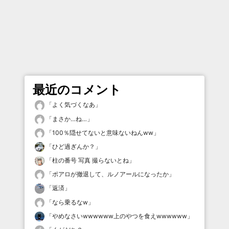
最近のコメント
「
よく気づくなあ
」
「
まさか…ね…
」
「
100％隠せてないと意味ないねんww
」
「
ひど過ぎんか？
」
「
柱の番号 写真 撮らないとね
」
「
ポアロが撤退して、ルノアールになったか
」
「
返済
」
「
なら乗るなw
」
「
やめなさいwwwwww上のやつを食えwwwwww
」