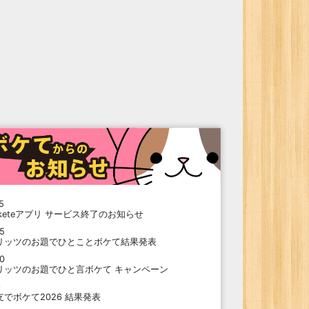
5
oketeアプリ サービス終了のお知らせ
15
リッツのお題でひとことボケて結果発表
10
リッツのお題でひと言ボケて キャンペーン
9
支でボケて2026 結果発表