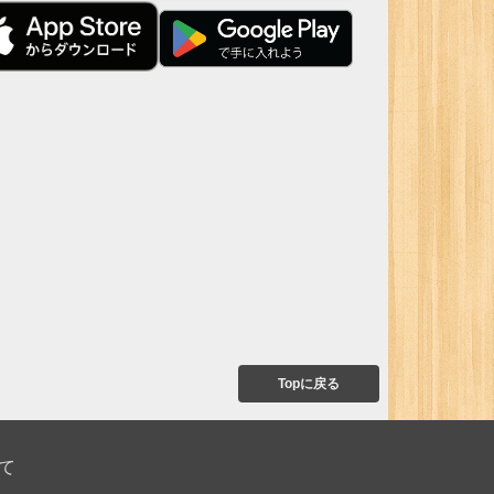
Topに戻る
て