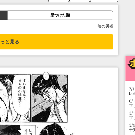
星つけた順
暁の勇者
っと見る
7/1
b
6/
プ
3/
プ
3/
干