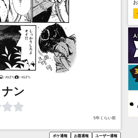
いぬぽち
いぬぽち
コナン
5年くらい前
ボケ通報
お題通報
ユーザー通報