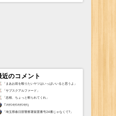
最近のコメント
「
まあお前を殴りたいヤツはいっぱいいると思うよ
」
「
サブスクアルファード
」
「
忠相、ちょっと斬られてくれ
」
「
ﾝｷﾁ!ﾝｷﾁ!ﾝｷﾁ!ﾝｷﾁ!
」
「
埼玉県春日部警察署留置番号24番じゃなくて?
」