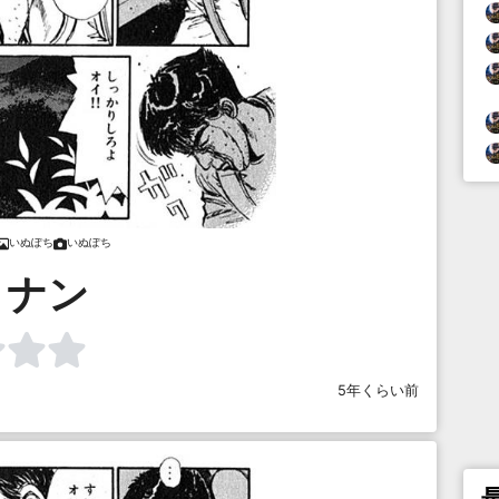
いぬぽち
いぬぽち
コナン
5年くらい前