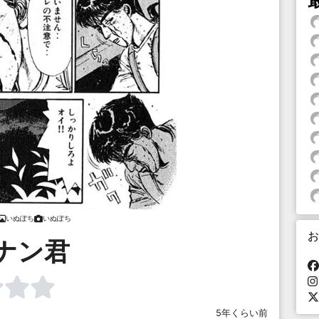
いぬぽち
いぬぽち
お
ナン君
5年くらい前