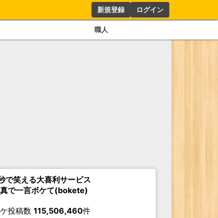
新規登録
ログイン
職人
秒で笑える大喜利サービス
真で一言ボケて(bokete)
ボケ投稿数
115,506,460
件