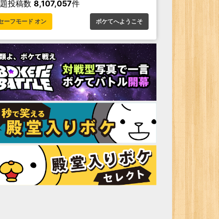
お題投稿数
8,107,057
件
セーフモード オン
ボケてへようこそ