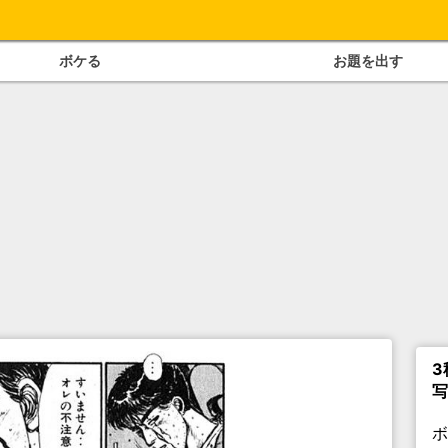
ボケる
お題を出す
3
写