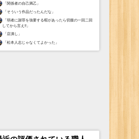
「
関係者の自己満乙
」
「
そういう作品だったんだな
」
「
弱者に謝罪を強要する暇があったら切腹の一回二回
してから言え!!
」
「
店潰し
」
「
松本人志じゃなくてよかった
」