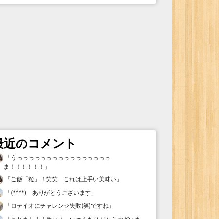
最近のコメント
「
うっっっっっっっっっっっっっっっっ
ま！！！！！！
」
「
ご飯「粒」！笑笑 これは上手い美味い
」
「
(*^^*) ありがとうございます
」
「
ロデイオにチャレンジ失敗(笑)ですね
」