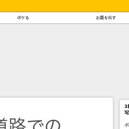
ボケる
お題を出す
3
写