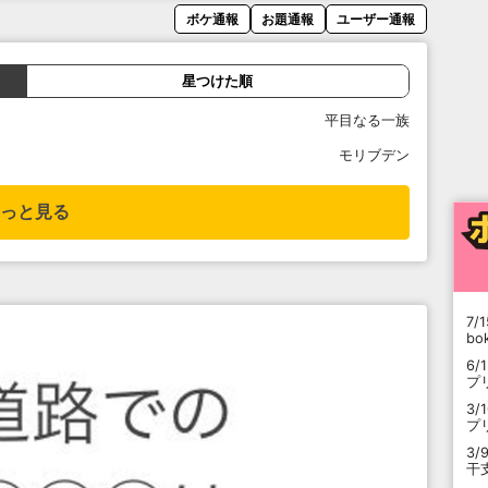
ボケ通報
お題通報
ユーザー通報
星つけた順
平目なる一族
モリブデン
っと見る
7/1
b
6/
プ
3/
プ
3/
干