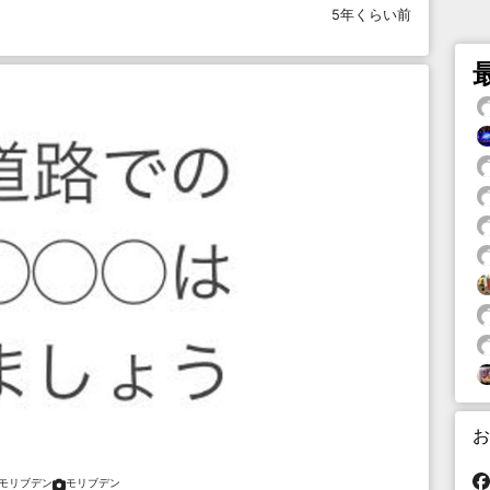
5年くらい前
お
モリブデン
モリブデン