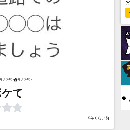
モリブデン
モリブデン
ボケて
5年くらい前