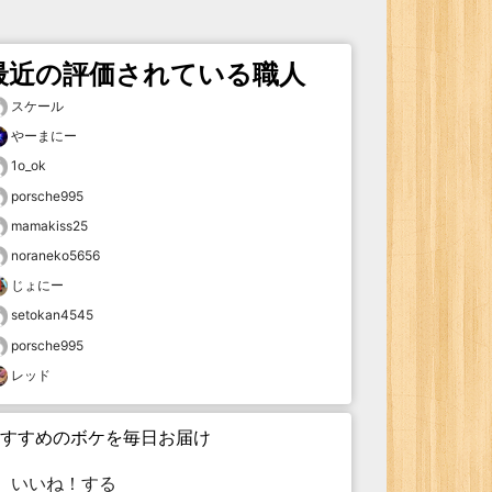
最近の評価されている職人
スケール
やーまにー
1o_ok
porsche995
mamakiss25
noraneko5656
じょにー
setokan4545
porsche995
レッド
すすめのボケを毎日お届け
いいね！する