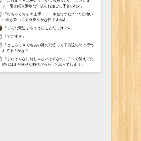
「
これまた☆上手い！ いつもありがとうございま
す 引き続き素敵な午後をお過ごし下さいね♪
」
「
むちゃくちゃ☆上手！！ 本当ですね(*^^*)心地い
い風が吹いてて☆爽やかな日ですね♪
」
「
そんな緊迫するようなことだっけ？w
」
「
すごすぎ
」
「
ところで今でもあの謎の問答って子供達の間で行わ
れてるのかな？
」
「
まだそんなに前じゃないはずなのにアレで笑えてた
時代はまだ幸せな時代だった…と思ってしまう
」