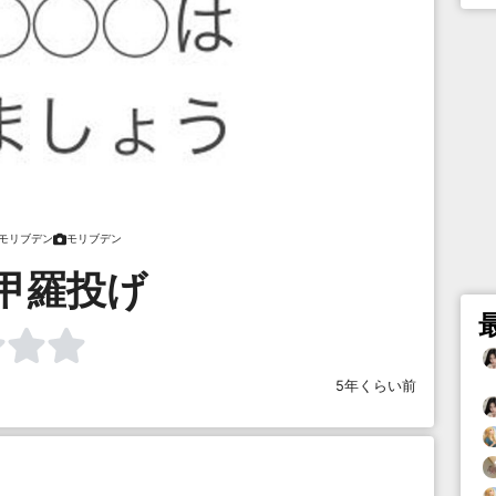
モリブデン
モリブデン
甲羅投げ
5年くらい前