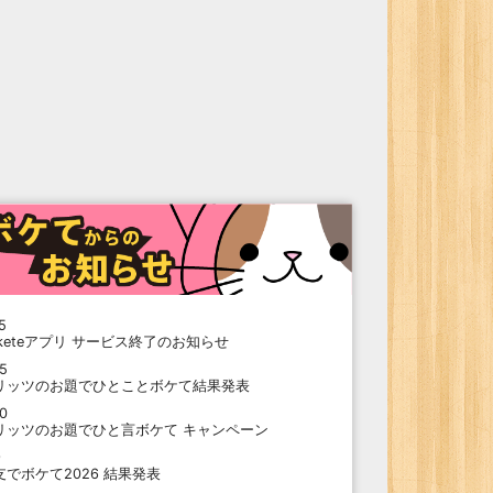
5
oketeアプリ サービス終了のお知らせ
15
リッツのお題でひとことボケて結果発表
10
リッツのお題でひと言ボケて キャンペーン
9
支でボケて2026 結果発表