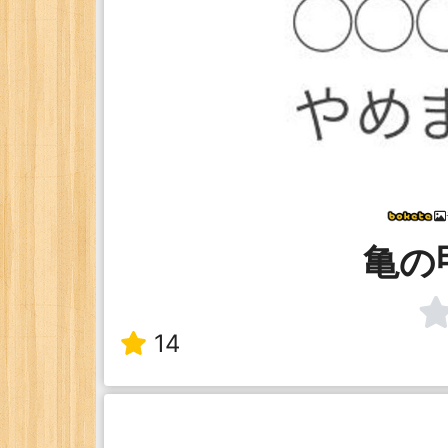
亀の
14