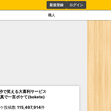
新規登録
ログイン
職人
秒で笑える大喜利サービス
真で一言ボケて(bokete)
ボケ投稿数
115,497,914
件