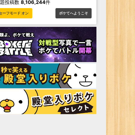
お題投稿数
8,106,244
件
セーフモード オン
ボケてへようこそ