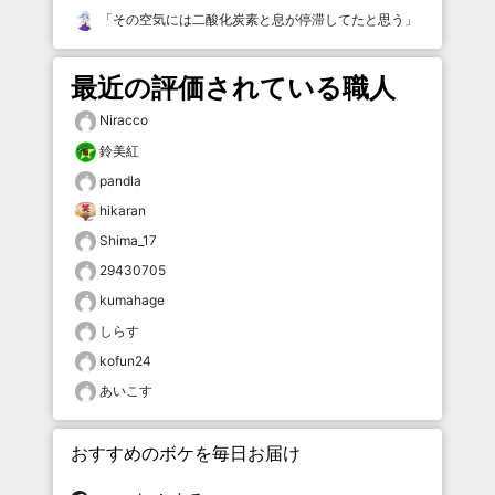
「
その空気には二酸化炭素と息が停滞してたと思う
」
最近の評価されている職人
Niracco
鈴美紅
pandla
hikaran
Shima_17
29430705
kumahage
しらす
kofun24
あいこす
おすすめのボケを毎日お届け