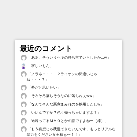
最近のコメント
「
ああ、そういうヘキの持ち主でいらしたか…w
」
「
寂しいもん
」
「
ノラネコ・・・？ライオンの間違いじゃ
ね・・・？
」
「
夢だと思いたい
」
「
そろそろ落ちそうなのに落ちねぇww
」
「
なんでそんな悪意まみれのを採用したしw
」
「
いいんですか？色々売っちゃいますよ？
」
「
過疎ってるＭＭＯとかの話ですよねー（棒）
」
「
もう妄想じゃ我慢できないんです、もっとリアルな
暴力をください女王様ぁ〜！！
」