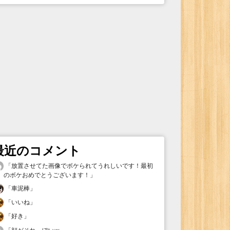
最近のコメント
「
放置させてた画像でボケられてうれしいです！最初
のボケおめでとうございます！
」
「
車泥棒
」
「
いいね
」
「
好き
」