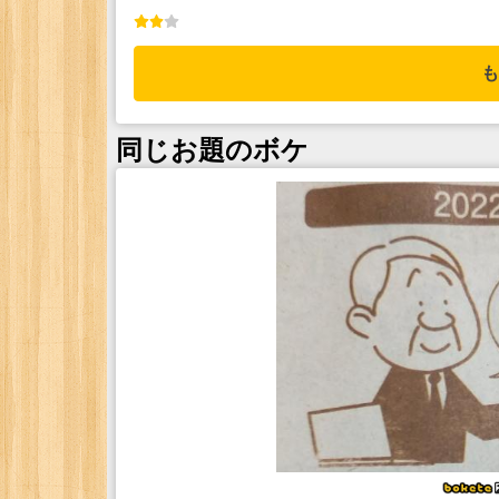
も
同じお題のボケ