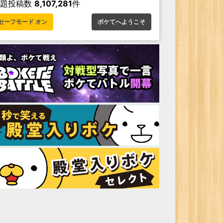
お題投稿数
8,107,281
件
セーフモード オン
ボケてへようこそ