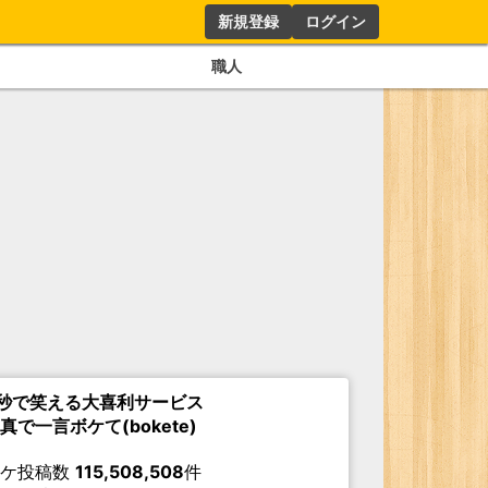
新規登録
ログイン
職人
秒で笑える大喜利サービス
真で一言ボケて(bokete)
ボケ投稿数
115,508,508
件