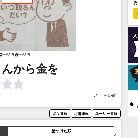
平成31年
平成31年
さんから金を
5年くらい前
ボケ通報
お題通報
ユーザー通報
星つけた順