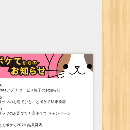
5
oketeアプリ サービス終了のお知らせ
15
リッツのお題でひとことボケて結果発表
10
リッツのお題でひと言ボケて キャンペーン
9
支でボケて2026 結果発表