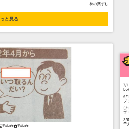
柿の葉ずし
っと見る
7/1
b
6/
プ
3/
プ
3/
干
平成31年
平成31年