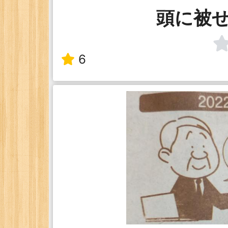
頭に被
6