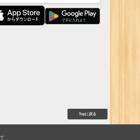
Topに戻る
て