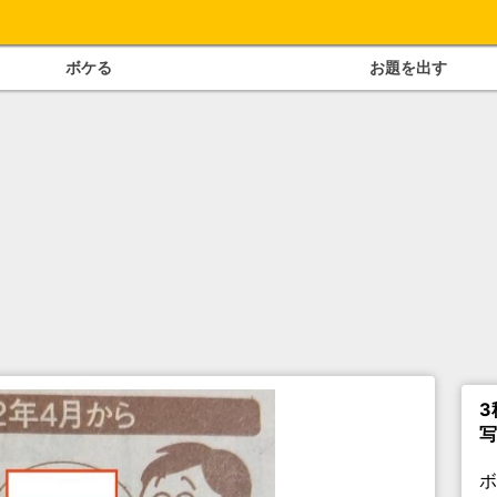
ボケる
お題を出す
3
写