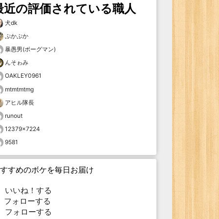
最近の評価されている職人
犬dk
ぷかぷか
暴愚男(ボーグマン)
んそゎみ
OAKLEY0961
mtmtmtmg
アヒル隊長
runout
12379×7224
9581
すすめのボケを毎日お届け
いいね！する
フォローする
フォローする