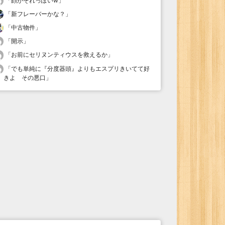
「
顔がそれっぽいw
」
「
新フレーバーかな？
」
「
中古物件
」
「
開示
」
「
お前にセリヌンティウスを救えるか
」
「
でも単純に『分度器頭』よりもエスプリきいてて好
きよ その悪口
」