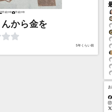
平成31年
平成31年
さんから金を
5年くらい前
お