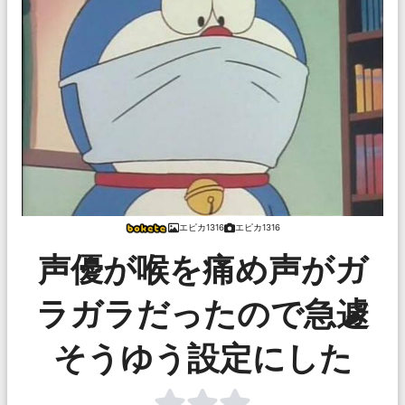
エピカ1316
エピカ1316
声優が喉を痛め声がガ
ラガラだったので急遽
そうゆう設定にした