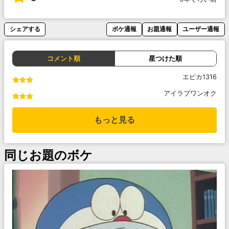
シェアする
ボケ通報
お題通報
ユーザー通報
コメント順
星つけた順
エピカ1316
アイラブワンオク
もっと見る
同じお題のボケ