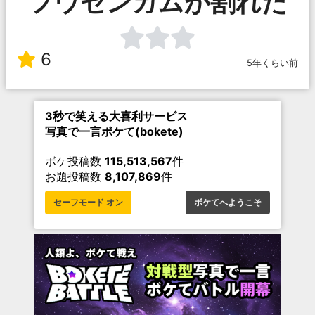
フウセンガムが割れた
6
5年くらい前
3秒で笑える大喜利サービス
写真で一言ボケて(bokete)
ボケ投稿数
115,513,567
件
お題投稿数
8,107,869
件
セーフモード オン
ボケてへようこそ