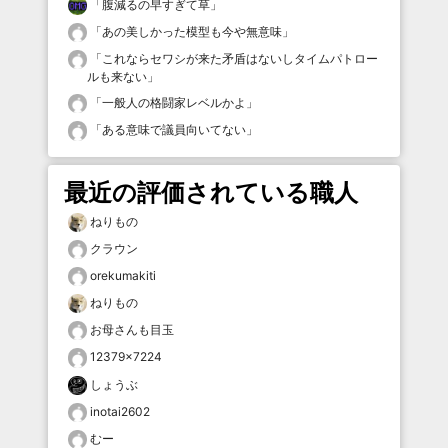
「
腹減るの早すぎて草
」
「
あの美しかった模型も今や無意味
」
「
これならセワシが来た矛盾はないしタイムパトロー
ルも来ない
」
「
一般人の格闘家レベルかよ
」
「
ある意味で議員向いてない
」
最近の評価されている職人
ねりもの
クラウン
orekumakiti
ねりもの
お母さんも目玉
12379×7224
しょうぶ
inotai2602
むー