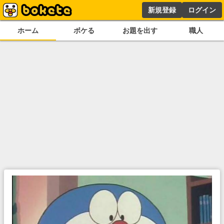
新規登録
ログイン
ホーム
ボケる
お題を出す
職人