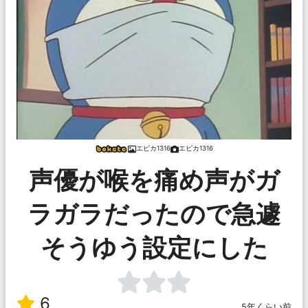
エピカ1316
エピカ1316
声優が喉を痛め声がガ
ラガラだったので急遽
そうゆう設定にした
6
5年くらい前