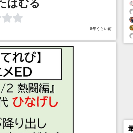
たはむる
5年くらい前