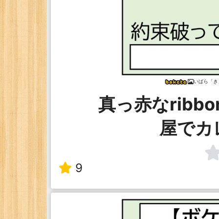
いばら「き
真っ赤なribb
屋でカ
9