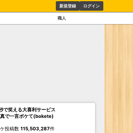
新規登録
ログイン
職人
秒で笑える大喜利サービス
真で一言ボケて(bokete)
ボケ投稿数
115,503,287
件