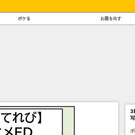
ボケる
お題を出す
3
写