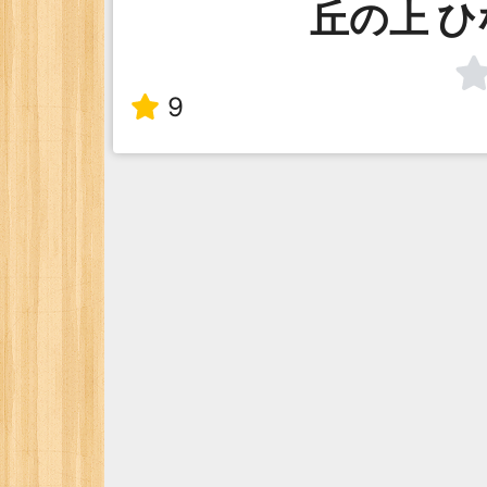
丘の上 
9