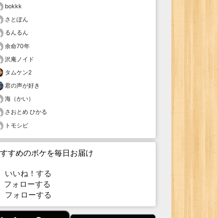
bokkk
さとぽん
るんるん
余命70年
沢庵ノイド
タムケン2
君の声が好き
海（かい）
さおとめ ひかる
トモシビ
すすめのボケを毎日お届け
いいね！する
フォローする
フォローする