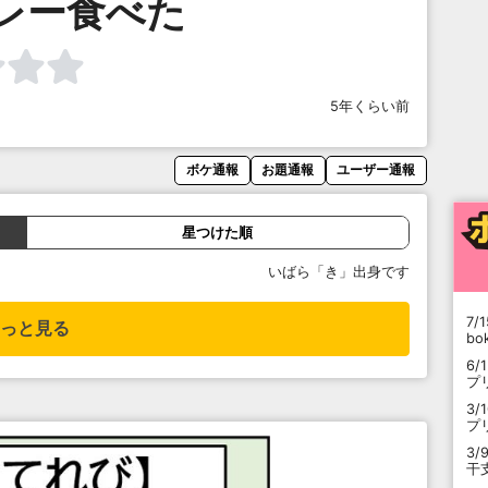
レー食べた
5年くらい前
ボケ通報
お題通報
ユーザー通報
星つけた順
いばら「き」出身です
7/1
っと見る
b
6/
プ
3/
プ
3/
干