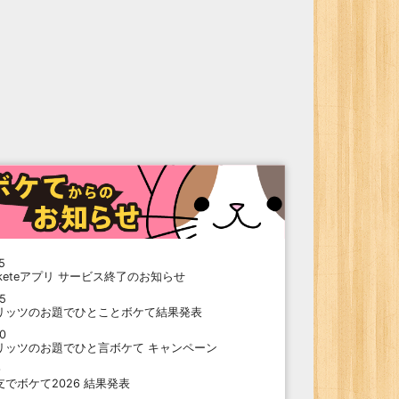
5
oketeアプリ サービス終了のお知らせ
15
リッツのお題でひとことボケて結果発表
10
リッツのお題でひと言ボケて キャンペーン
9
支でボケて2026 結果発表