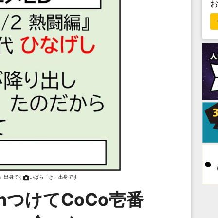
」出身です
いばら「き」出身です
onつけてCoCo壱番