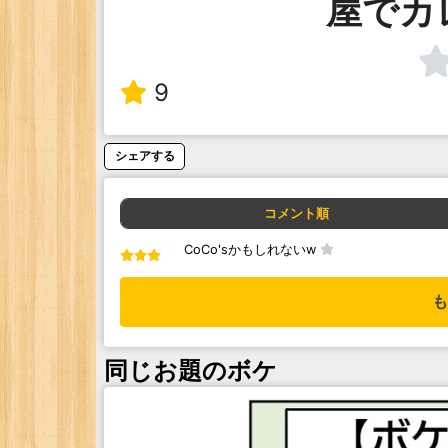
屋でカ
9
シェアする
コメント順
CoCo'sかもしれないw
も
同じお題のボケ