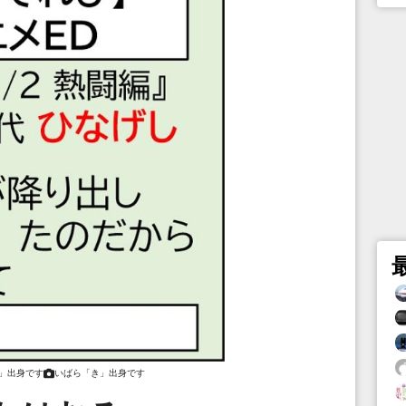
」出身です
いばら「き」出身です