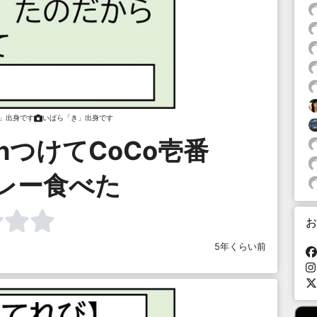
」出身です
いばら「き」出身です
onつけてCoCo壱番
レー食べた
お
5年くらい前