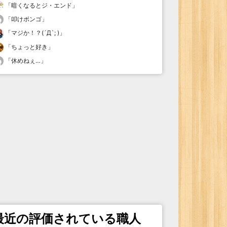
「
暗くなるとジ・エンド
」
「
叩けボンゴ
」
「
マジか！？(´Д`; )
」
「
ちょっと好き
」
「
休めねぇ…
」
最近の評価されている職人