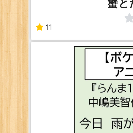
蟹と
11