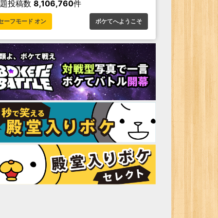
お題投稿数
8,106,760
件
セーフモード オン
ボケてへようこそ