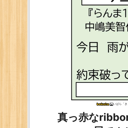
いばら「き
真っ赤なribb