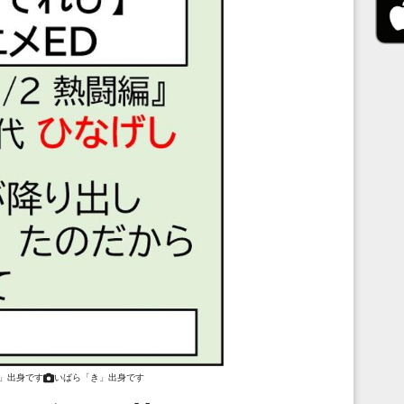
」出身です
いばら「き」出身です