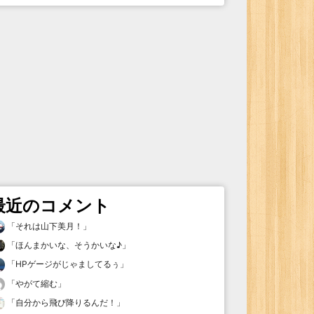
最近のコメント
「
それは山下美月！
」
「
ほんまかいな、そうかいな♪
」
「
HPゲージがじゃましてるぅ
」
「
やがて縮む
」
「
自分から飛び降りるんだ！
」