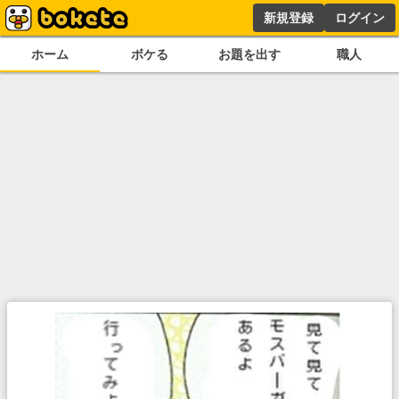
新規登録
ログイン
ホーム
ボケる
お題を出す
職人