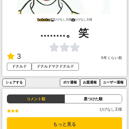
ひげなし王様
ひげなし王様
........。 笑
3
5年くらい前
ドナルド
ドナルドマクドナルド
シェアする
ボケ通報
お題通報
ユーザー通報
コメント順
星つけた順
ひげなし王様
もっと見る