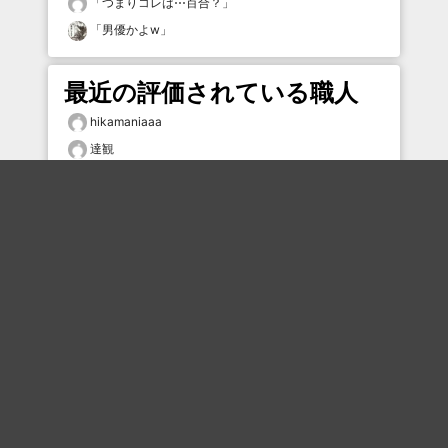
「
つまりコレは⋯百合？
」
「
男優かよw
」
最近の評価されている職人
hikamaniaaa
達観
達観
hikiniku
K5
肉球の深淵
ステゴ
hikiniku
肉球の深淵
タムケン2
おすすめのボケを毎日お届け