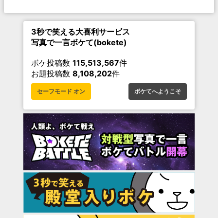
3秒で笑える大喜利サービス
写真で一言ボケて(bokete)
ボケ投稿数
115,513,567
件
お題投稿数
8,108,202
件
セーフモード オン
ボケてへようこそ