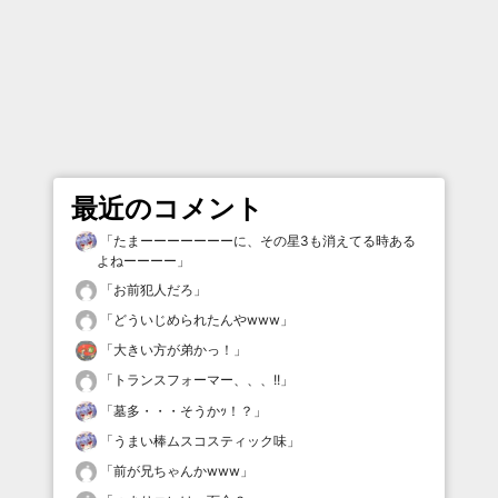
最近のコメント
「
たまーーーーーーーに、その星3も消えてる時ある
よねーーーー
」
「
お前犯人だろ
」
「
どういじめられたんやwww
」
「
大きい方が弟かっ！
」
「
トランスフォーマー、、、!!
」
「
墓多・・・そうかｯ！？
」
「
うまい棒ムスコスティック味
」
「
前が兄ちゃんかwww
」