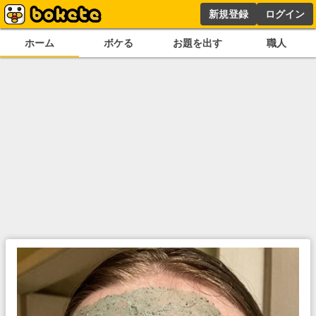
新規登録
ログイン
ホーム
ボケる
お題を出す
職人