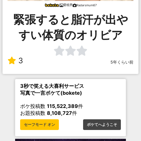
愛植男
Radarsmum67
緊張すると脂汗が出や
すい体質のオリビア
3
5年くらい前
3秒で笑える大喜利サービス
写真で一言ボケて(bokete)
ボケ投稿数
115,522,389
件
お題投稿数
8,108,727
件
セーフモード オン
ボケてへようこそ