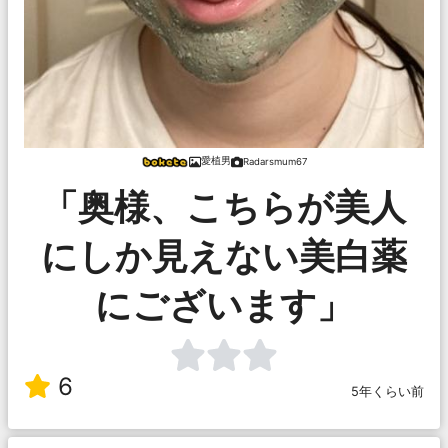
愛植男
Radarsmum67
「奥様、こちらが美人
にしか見えない美白薬
にございます」
6
5年くらい前