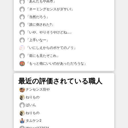
「
あんたもや高市
」
「
ネーミングセンスがダサい!
」
「
当然だろう
」
「
誰に倒された?
」
「
いや、やりそうやけどね…
」
「
上手いなー
」
「
いにしえからのボケてのノリ
」
「
前にも見たぞこれ
」
「
もっと他にいいのがあっただろうな
」
最近の評価されている職人
ナンセンス坊や
ねりもの
ぱいん
ねりもの
タムケン2