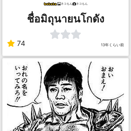
ネコもん
ネコもん
ชื่อมิถุนายนโกดัง
74
13年くらい前