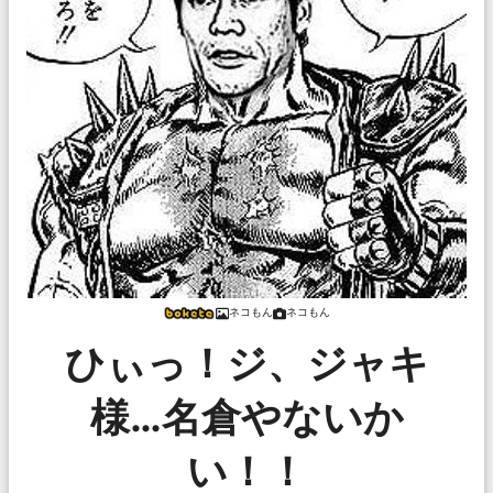
ネコもん
ネコもん
ひぃっ！ジ、ジャキ
様…名倉やないか
い！！