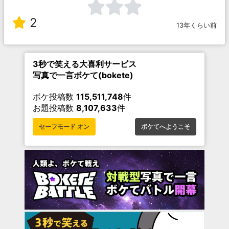
2
13年くらい前
3秒で笑える大喜利サービス
写真で一言ボケて(bokete)
ボケ投稿数
115,511,748
件
お題投稿数
8,107,633
件
セーフモード オン
ボケてへようこそ