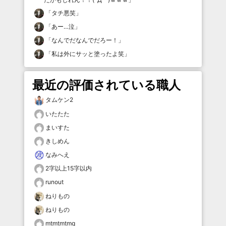
「
タチ悪笑
」
「
あー…泣
」
「
なんでだなんでだろー！
」
「
私は外にサッと塗ったよ笑
」
最近の評価されている職人
タムケン2
いたたた
まいすた
きしめん
なみへえ
2字以上15字以内
runout
ねりもの
ねりもの
mtmtmtmg