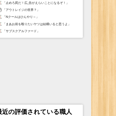
「
止めろ罠だ！広_告がえらいことになるぞ！
」
「
アウトレイジの世界？
」
「
Nクールはひんやり～
」
「
まあお前を殴りたいヤツは結構いると思うよ
」
「
サブスクアルファード
」
最近の評価されている職人