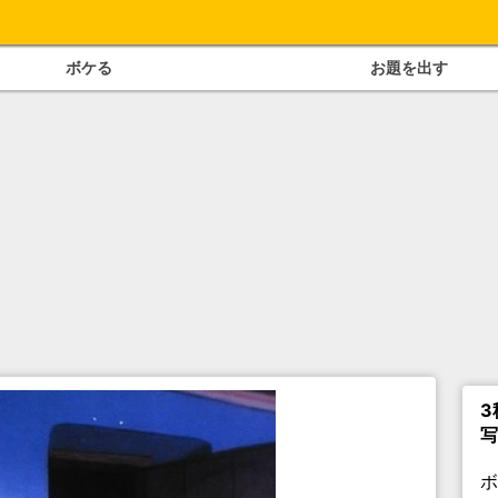
ボケる
お題を出す
3
写