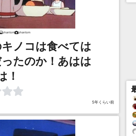
phantom
phantom
のキノコは食べては
だったのか！あはは
は！
5年くらい前