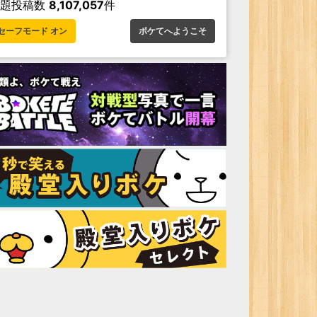
お題投稿数
8,107,057
件
セーフモード オン
ボケてへようこそ