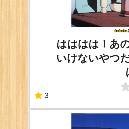
はははは！あ
いけないやつ
3