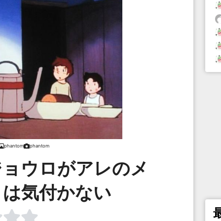
phantom
phantom
ジョウロがアレのメ
とは気付かない