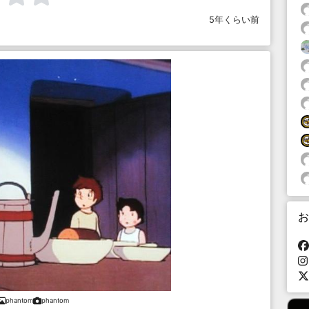
5年くらい前
お
phantom
phantom