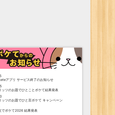
5
oketeアプリ サービス終了のお知らせ
15
リッツのお題でひとことボケて結果発表
10
リッツのお題でひと言ボケて キャンペーン
9
支でボケて2026 結果発表