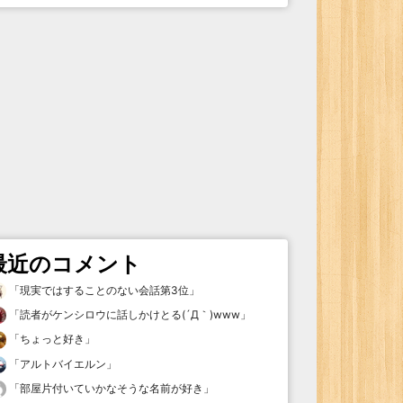
最近のコメント
「
現実ではすることのない会話第3位
」
「
読者がケンシロウに話しかけとる(´Д｀)www
」
「
ちょっと好き
」
「
アルトバイエルン
」
「
部屋片付いていかなそうな名前が好き
」