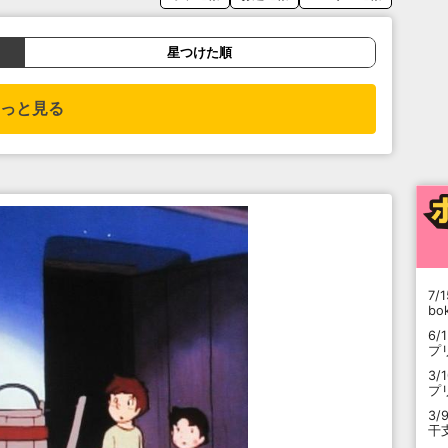
星つけた順
っと見る
7/1
b
6/
プ
3/
プ
3/
干