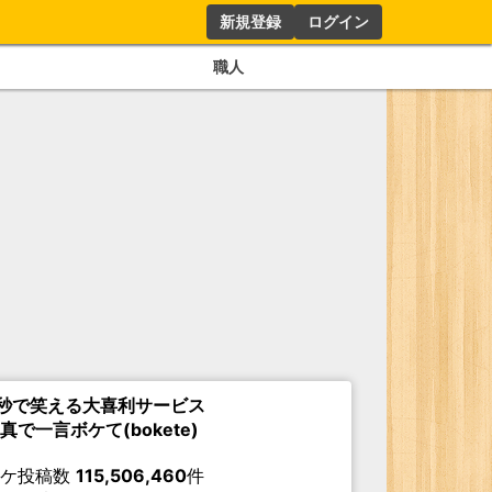
新規登録
ログイン
職人
秒で笑える大喜利サービス
真で一言ボケて(bokete)
ボケ投稿数
115,506,460
件