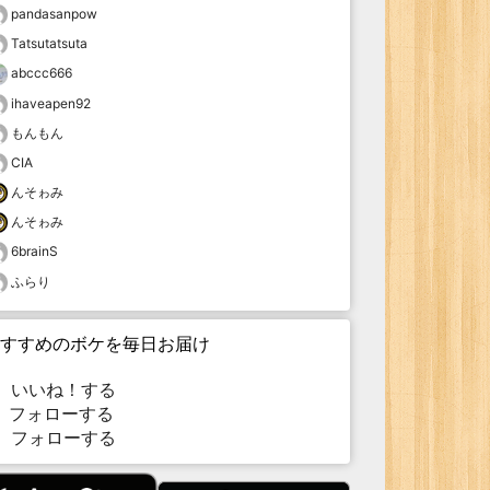
pandasanpow
Tatsutatsuta
abccc666
ihaveapen92
もんもん
CIA
んそゎみ
んそゎみ
6brainS
ふらり
すすめのボケを毎日お届け
いいね！する
フォローする
フォローする