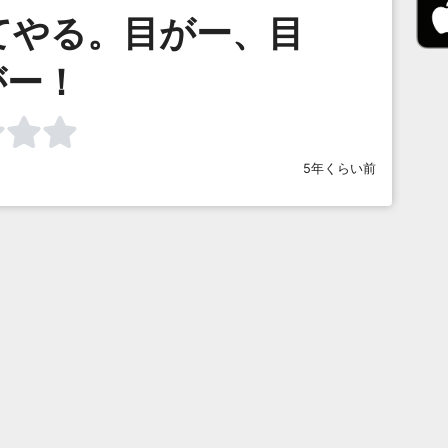
てやる。目がー、目
がー！
5年くらい前