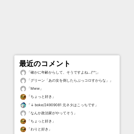
最近のコメント
「
確かに年齢からして、そうですよね…(^^;
」
「
グリーン「あの女を倒したらぶっコロすからな」
」
「
Mww
」
「
ちょっと好き
」
「
↓ boke/24909081 元ネタはこっちです
」
「
なんか政治家がやってそう
」
「
ちょっと好き
」
「
わりと好き
」