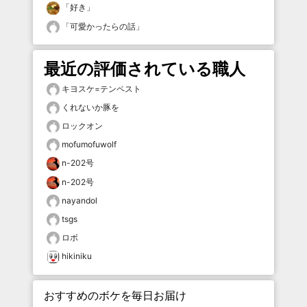
「
好き
」
「
可愛かったらの話
」
最近の評価されている職人
キヨスケ=テンペスト
くれないか豚を
ロックオン
mofumofuwolf
n-202号
n-202号
nayandol
tsgs
ロボ
hikiniku
おすすめのボケを毎日お届け