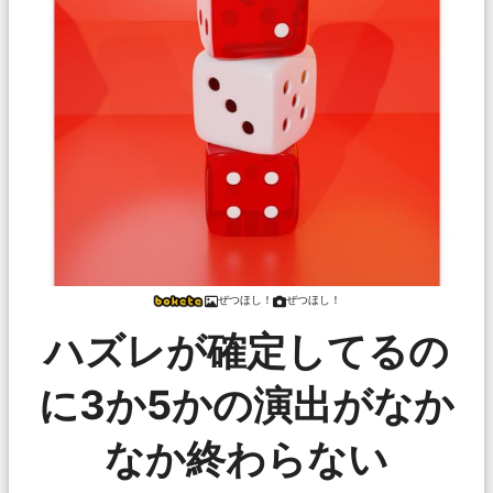
ぜつほし！
ぜつほし！
ハズレが確定してるの
に3か5かの演出がなか
なか終わらない