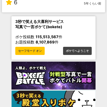
6
5年くらい前
3秒で笑える大喜利サービス
写真で一言ボケて(bokete)
ボケ投稿数
115,513,567
件
お題投稿数
8,107,869
件
セーフモード オン
ボケてへようこそ