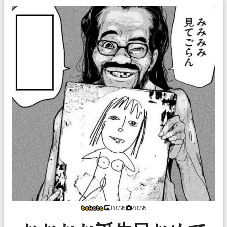
れびあ
れびあ