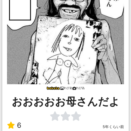
れびあ
れびあ
おおおおお母さんだよ
6
5年くらい前