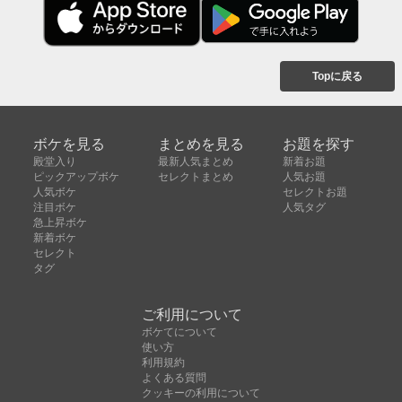
Topに戻る
ボケを見る
まとめを見る
お題を探す
殿堂入り
最新人気まとめ
新着お題
ピックアップボケ
セレクトまとめ
人気お題
人気ボケ
セレクトお題
注目ボケ
人気タグ
急上昇ボケ
新着ボケ
セレクト
タグ
ご利用について
ボケてについて
使い方
利用規約
よくある質問
クッキーの利用について