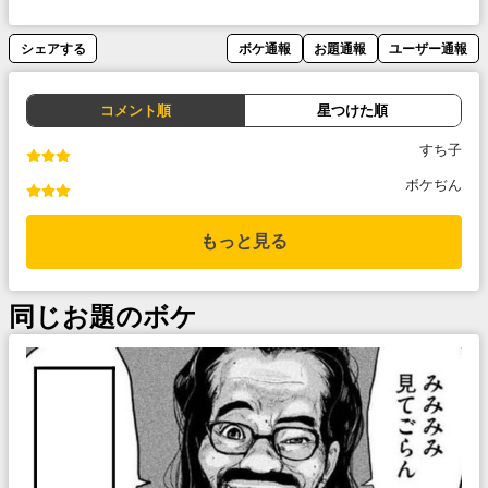
シェアする
ボケ通報
お題通報
ユーザー通報
コメント順
星つけた順
すち子
ボケぢん
もっと見る
同じお題のボケ