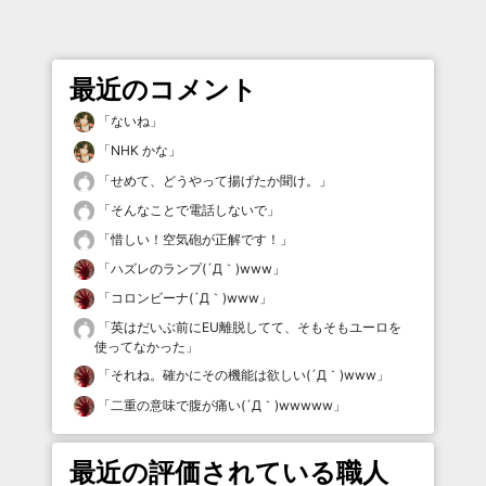
最近のコメント
「
ないね
」
「
NHK かな
」
「
せめて、どうやって揚げたか聞け。
」
「
そんなことで電話しないで
」
「
惜しい！空気砲が正解です！
」
「
ハズレのランプ(´Д｀)www
」
「
コロンビーナ(´Д｀)www
」
「
英はだいぶ前にEU離脱してて、そもそもユーロを
使ってなかった
」
「
それね。確かにその機能は欲しい(´Д｀)www
」
「
二重の意味で腹が痛い(´Д｀)wwwww
」
最近の評価されている職人