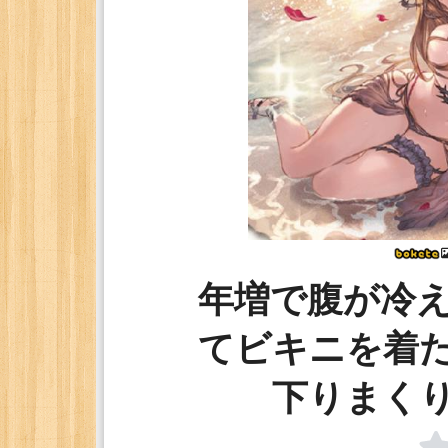
年増で腹が冷
てビキニを着
下りまく