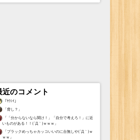
最近のコメント
「
ﾔﾗｼｲ
」
「
脅し？
」
「
「分からないなら聞け！」「自分で考えろ！」に近
いものがある！！(´Д｀)ｗｗｗ
」
「
ブラックめっちゃカッコいいのに台無しや(´Д｀)ｗ
ｗｗ
」