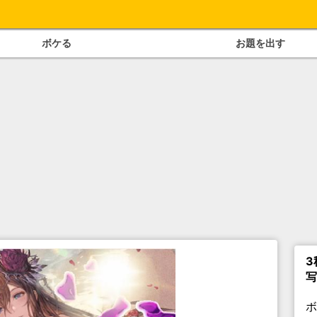
ボケる
お題を出す
3
写