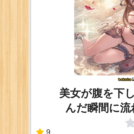
美女が腹を下
んだ瞬間に流
9