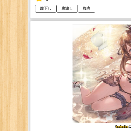
腹下し
腹壊し
腹痛