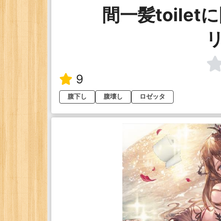
間一髪toile
9
腹下し
腹壊し
ロゼッタ