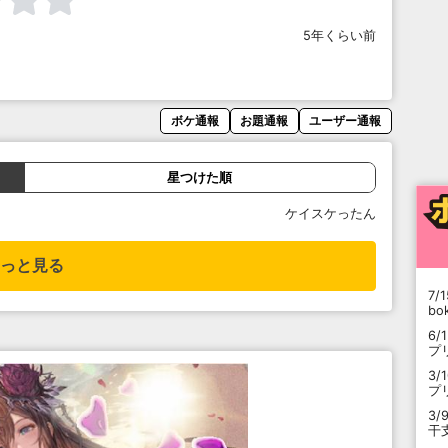
5年くらい前
ボケ通報
お題通報
ユーザー通報
星つけた順
ケイスケったん
っと見る
7/1
b
6/
プ
3/
プ
3/
干