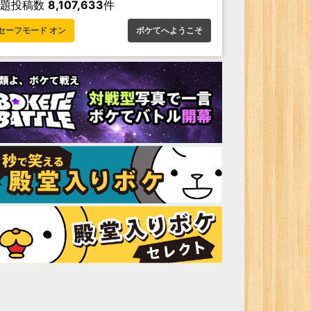
お題投稿数
8,107,633
件
セーフモード オン
ボケてへようこそ