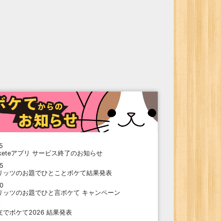
5
oketeアプリ サービス終了のお知らせ
15
リッツのお題でひとことボケて結果発表
10
リッツのお題でひと言ボケて キャンペーン
9
支でボケて2026 結果発表