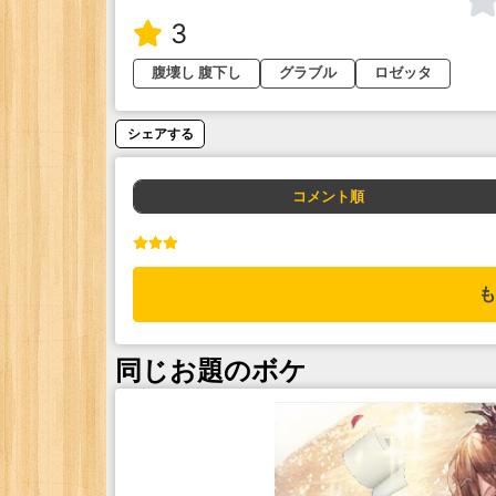
3
腹壊し 腹下し
グラブル
ロゼッタ
シェアする
コメント順
も
同じお題のボケ