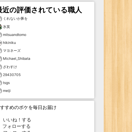
最近の評価されている職人
くれないか豚を
氷英
mitsuandtomo
hikiniku
マヨネーズ
Michael_Shibata
ざわすけ
29430705
tsgs
meiji
すすめのボケを毎日お届け
いいね！する
フォローする