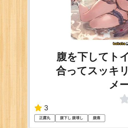
腹を下してト
合ってスッキ
メ
3
正露丸
腹下し 腹壊し
腹痛