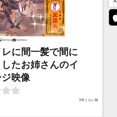
Darkness
Darkness
イレに間一髪で間に
リしたお姉さんのイ
ージ映像
5年くらい前