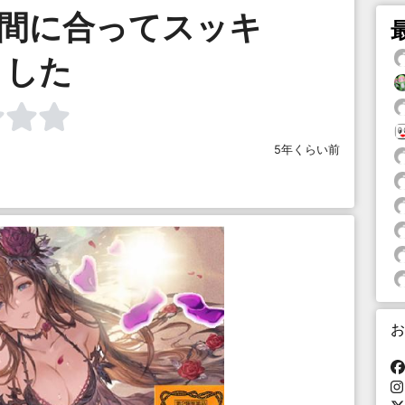
tに間に合ってスッキ
リした
5年くらい前
お