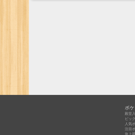
ボケ
殿堂
ピッ
人気
注目
急上