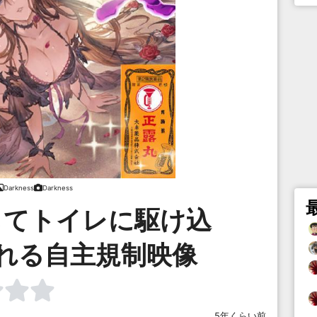
Darkness
Darkness
してトイレに駆け込
れる自主規制映像
5年くらい前