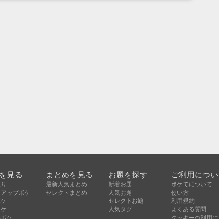
を見る
まとめを見る
お題を探す
ご利用につい
入り
最新人気まとめ
新着お題
ボケてについて
クアップボケ
セレクトまとめ
人気お題
使い方
ボケ
セレクトお題
利用規約
ボケ
人気タグ
よくある質問
昇ボケ
クッキーの利用に