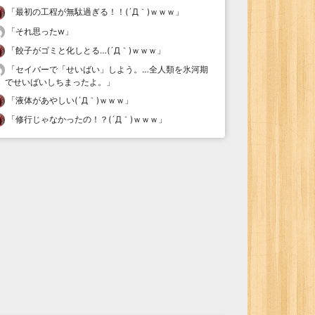
「
最初の工程が無駄過ぎる！！(´Д｀)ｗｗｗ
」
「
それ思ったw
」
「
餃子がゴミと化しとる…(´Д｀)ｗｗｗ
」
「
セイバーで「せいばい」しよう。…全人類を氷河期
でせいばいしちまったよ。
」
「
液体があやしい(´Д｀)ｗｗｗ
」
「
修行じゃなかったの！？(´Д｀)ｗｗｗ
」