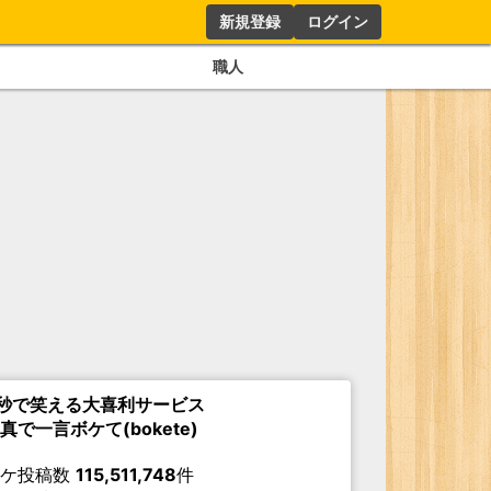
新規登録
ログイン
職人
秒で笑える大喜利サービス
真で一言ボケて(bokete)
ボケ投稿数
115,511,748
件