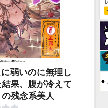
Darkness
Darkness
えに弱いのに無理し
た結果、腹が冷えて
りの残念系美人