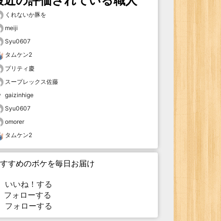
最近の評価されている職人
くれないか豚を
meiji
Syu0607
タムケン2
プリティ慶
スープレックス佐藤
gaizinhige
Syu0607
omorer
タムケン2
すすめのボケを毎日お届け
いいね！する
フォローする
フォローする