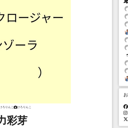
お
けろりんこ
けろりんこ
力彩芽