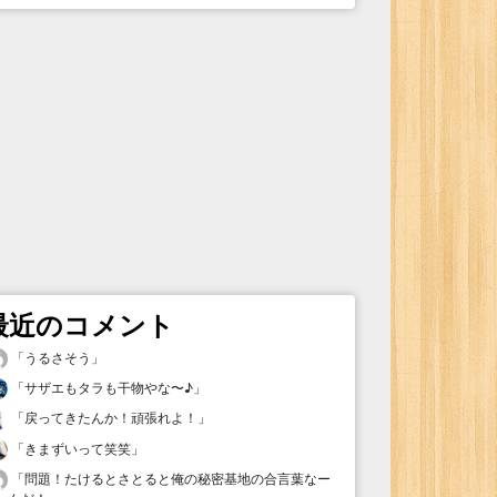
最近のコメント
「
うるさそう
」
「
サザエもタラも干物やな〜♪
」
「
戻ってきたんか！頑張れよ！
」
「
きまずいって笑笑
」
「
問題！たけるとさとると俺の秘密基地の合言葉なー