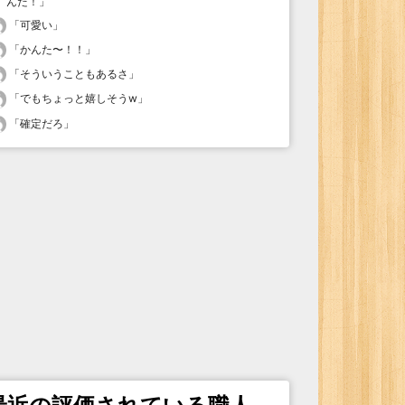
んだ！
」
「
可愛い
」
「
かんた〜！！
」
「
そういうこともあるさ
」
「
でもちょっと嬉しそうw
」
「
確定だろ
」