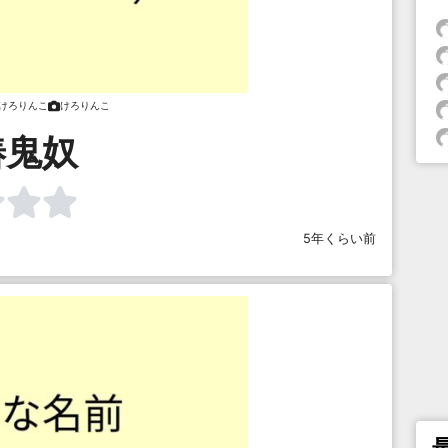
けろりんこ
けろりんこ
椿鬼奴
5年くらい前