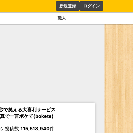
新規登録
ログイン
職人
秒で笑える大喜利サービス
真で一言ボケて(bokete)
ボケ投稿数
115,518,940
件