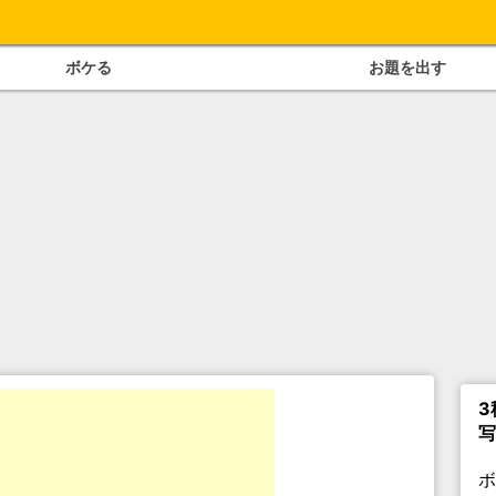
ボケる
お題を出す
3
写