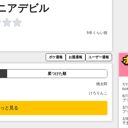
ニアデビル
5年くらい前
ボケ通報
お題通報
ユーザー通報
星つけた順
桃太郎
7/1
b
けろりんこ
6/
プ
3/
っと見る
プ
3/
干