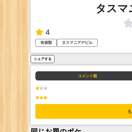
タスマ
4
有袋類
タスマニアデビル
シェアする
コメント順
も
同じお題のボケ