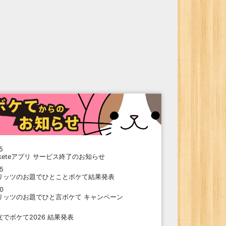
5
oketeアプリ サービス終了のお知らせ
15
リッツのお題でひとことボケて結果発表
10
リッツのお題でひと言ボケて キャンペーン
9
支でボケて2026 結果発表