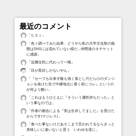
最近のコメント
「
ヒエッ
」
「
色々調べてみた結果、どうやら私の大学文化祭の痴
態はSNSには流れていない様だ…仲間達のネチケット
に感謝
」
「
近隣住民に代わって一喝
」
「
目が黒目しかないやん
」
「
『セーブも出来ず敵も強く落とし穴だらけのダンジ
ョンを抜けた先で中継地点に着く前にコレ』というの
が何より酷い
」
「
これはもうひとえに『そういう属性持ちだった』と
いう事なのでは
」
「
作者の都合による『実は生存してました』を受けた
からです(マジレス)
」
「
食べた事ないけどあそこまで言われてるならきっと
美味しいに違いないと思う いわゆる逆に
」