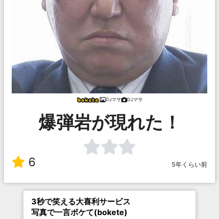
DJマサ
DJマサ
爆弾岩が現れた！
6
5年くらい前
3秒で笑える大喜利サービス
写真で一言ボケて(bokete)