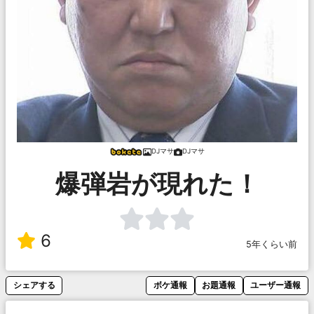
DJマサ
DJマサ
爆弾岩が現れた！
6
5年くらい前
シェアする
ボケ通報
お題通報
ユーザー通報