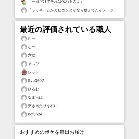
「
一回だけでそれは伝わるのよ
」
「
ラッキーとかカビゴンとかなら耐えてたイメージ
」
最近の評価されている職人
むー
むー
六助
まつぴ
レッド
Syu0607
ひろむ
なまらは
突き当たりを右に
kofun24
おすすめのボケを毎日お届け