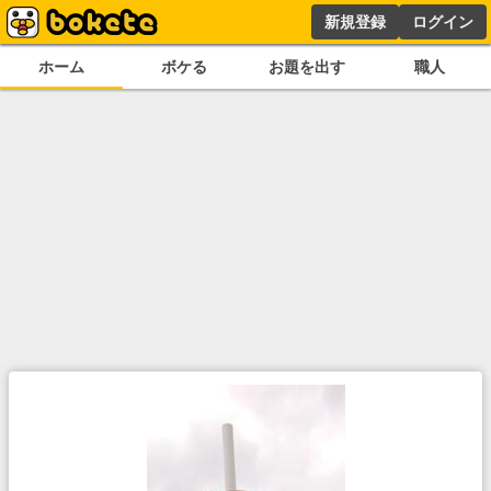
新規登録
ログイン
ホーム
ボケる
お題を出す
職人