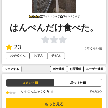
ワイルドうさぎ
ワイルドうさぎ
はんぺんだけ食べた。
23
5年くらい前
おそ松くん
おでん
チビ太
シェアする
ボケ通報
お題通報
ユーザー通報
コメント順
星つけた順
いやこんにゃくやろ
蝉ジロウ
もっと見る