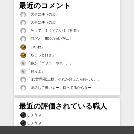
最近のコメント
「
大事に使うのよ
」
「
大事に使うのよ
」
「
そして、！！すごい！！彫刻
」
「
何だと、600万回だぞ…！
」
「
いいね
」
「
ちょっと好き
」
「
静か「ゴリラ、やれ…」
」
「
おらよ
」
「
(代官界隈)上様、それが見えたら終わり。
」
「
復活して来いよー。待ってるからなー
」
最近の評価されている職人
しょうぶ
しょうぶ
しょうぶ