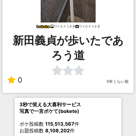
ワイルドうさぎ
ワイルドうさぎ
新田義貞が歩いたであ
ろう道
0
5年くらい前
3秒で笑える大喜利サービス
写真で一言ボケて(bokete)
ボケ投稿数
115,513,567
件
お題投稿数
8,108,202
件