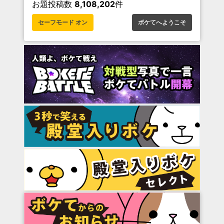
お題投稿数
8,108,202
件
セーフモード オン
ボケてへようこそ