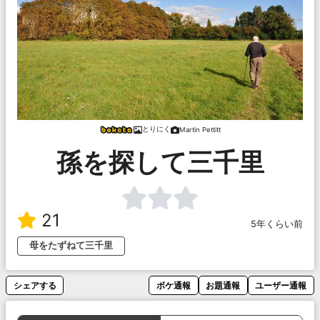
とりにく
Martin Pettitt
孫を探して三千里
21
5年くらい前
母をたずねて三千里
シェアする
ボケ通報
お題通報
ユーザー通報