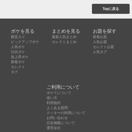
Topに戻る
ボケを見る
まとめを見る
お題を探す
殿堂入り
最新人気まとめ
新着お題
ピックアップボケ
セレクトまとめ
人気お題
人気ボケ
セレクトお題
注目ボケ
人気タグ
急上昇ボケ
新着ボケ
セレクト
タグ
ご利用について
ボケてについて
使い方
利用規約
よくある質問
クッキーの利用について
お問い合わせ
広告掲載について
運営会社