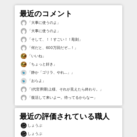
最近のコメント
「
大事に使うのよ
」
「
大事に使うのよ
」
「
そして、！！すごい！！彫刻
」
「
何だと、600万回だぞ…！
」
「
いいね
」
「
ちょっと好き
」
「
静か「ゴリラ、やれ…」
」
「
おらよ
」
「
(代官界隈)上様、それが見えたら終わり。
」
「
復活して来いよー。待ってるからなー
」
最近の評価されている職人
しょうぶ
しょうぶ