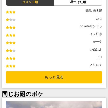
コメント順
星つけた順
鍋島 猫太郎
たつ
boketeサンドラ
イヌ好き
かーや
いぬはふ
KIT
とりにく
もっと見る
同じお題のボケ