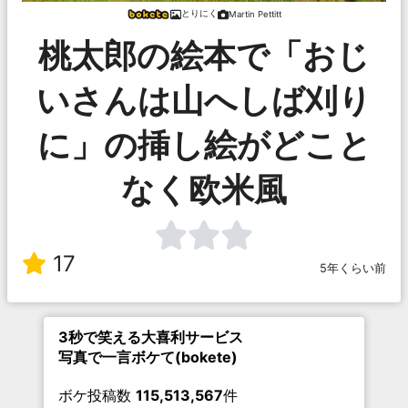
とりにく
Martin Pettitt
桃太郎の絵本で「おじ
いさんは山へしば刈り
に」の挿し絵がどこと
なく欧米風
17
5年くらい前
3秒で笑える大喜利サービス
写真で一言ボケて(bokete)
ボケ投稿数
115,513,567
件