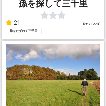
孫を探して三千里
21
5年くらい前
母をたずねて三千里