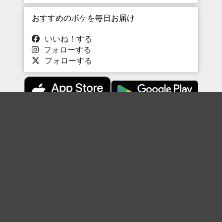
おすすめのボケを毎日お届け
いいね！する
フォローする
フォローする
Topに戻る
ボケを見る
まとめを見る
お題を探す
殿堂入り
最新人気まとめ
新着お題
ピックアップボケ
セレクトまとめ
人気お題
人気ボケ
セレクトお題
注目ボケ
人気タグ
急上昇ボケ
新着ボケ
セレクト