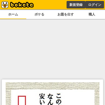
新規登録
ログイン
ホーム
ボケる
お題を出す
職人