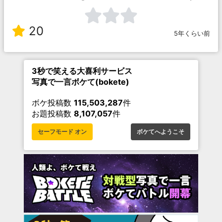
20
5年くらい前
3秒で笑える大喜利サービス
写真で一言ボケて(bokete)
ボケ投稿数
115,503,287
件
お題投稿数
8,107,057
件
セーフモード オン
ボケてへようこそ