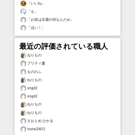
「
いいね
」
「
も
」
「
お前は豆腐の何なんだw
」
「
ほい！
」
最近の評価されている職人
ねりもの
プリティ慶
もののふ
ねりもの
sngd2
sngd2
ねりもの
ねりもの
さおとめ ひかる
inotai2602