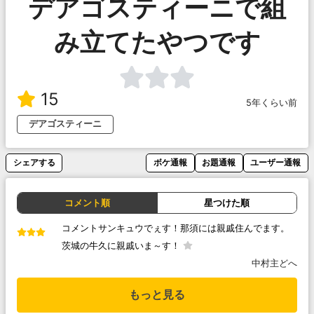
デアゴスティーニで組
み立てたやつです
15
5年くらい前
デアゴスティーニ
シェアする
ボケ通報
お題通報
ユーザー通報
コメント順
星つけた順
コメントサンキュウでぇす！那須には親戚住んでます。
茨城の牛久に親戚いま～す！
中村主どへ
もっと見る