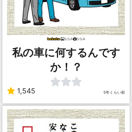
ななみ
ななみ
私の車に何するんです
か！？
1,545
5年くらい前