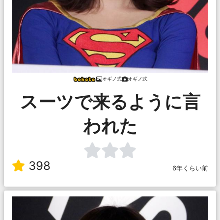
オギノ式
オギノ式
スーツで来るように言
われた
398
6年くらい前