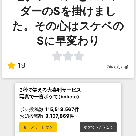
ダーのSを掛けまし
た。その心はスケベの
Sに早変わり
19
7年くらい前
3秒で笑える大喜利サービス
写真で一言ボケて(bokete)
ボケ投稿数
115,513,567
件
お題投稿数
8,107,869
件
セーフモード オン
ボケてへようこそ