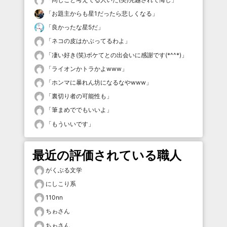
「
お題主からも星1だったら悲しくなる
」
「
良かったな星5だ
」
「
ネコの皮はかぶってるわよ
」
「
凄い好き(笑)ボケてとの出会いに感謝です(*^^*)
」
「
ライオンかトラかよwww
」
「
ホンマに暴れん坊になるなやwww
」
「
裏切り者の可能性も
」
「
筆まめででもいいよ
」
「
もういいです
」
最近の評価されている職人
がくぶる文学
にしこり系
110nn
ちゎさん
ちゎさん