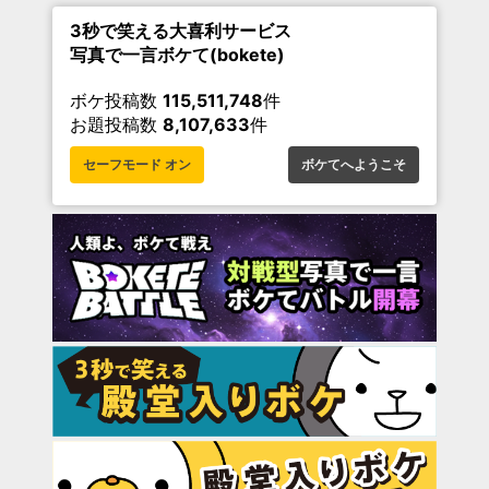
3秒で笑える大喜利サービス
写真で一言ボケて(bokete)
ボケ投稿数
115,511,748
件
お題投稿数
8,107,633
件
セーフモード オン
ボケてへようこそ