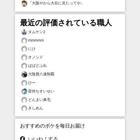
「
大阪やから大目に見たってや
」
最近の評価されている職人
タムケン2
mmmmm
にけ
オノンド
ぱぱどぶれ
大陰唇八連制覇
ひー
星待ちすいせい
どんまい鼻毛
きしめん
おすすめのボケを毎日お届け
いいね！する