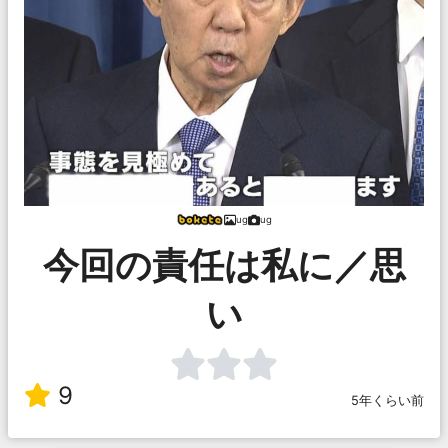
ug
ug
今回の責任は私に／思
い
9
5年くらい前