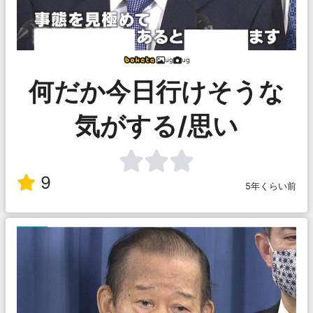
ug
ug
何だか今日行けそうな
気がする/思い
9
5年くらい前