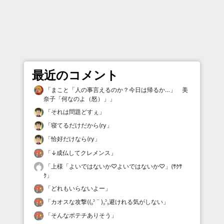
最近のコメント
「
まこと「人の事言えるのか？今日は帰るか…」 美
奈子「何なのよ（怒）」
」
「
それは問題どすぇ
」
「
寝てるだけだから(ry
」
「
恰好だけなら(ry
」
「
↓成仏してクレメンス
」
「
上様「よいではないか♡よいではないか♡」(ｻｸｻ
ｸ
」
「
どれもいらないよー
」
「
カオスな攻撃((꜆꜄ ˙˙ )꜆꜄꜆避けれる気がしない
」
「
そんなポテチありそう
」