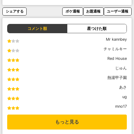
シェアする
ボケ通報
お題通報
ユーザー通報
コメント順
星つけた順
Mr kannbey
チャミルキー
Red House
じゅん
熱湯甲子園
あさ
ug
mno17
もっと見る