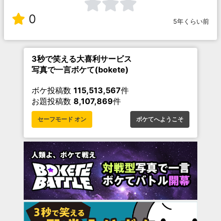
0
5年くらい前
3秒で笑える大喜利サービス
写真で一言ボケて(bokete)
ボケ投稿数
115,513,567
件
お題投稿数
8,107,869
件
セーフモード オン
ボケてへようこそ