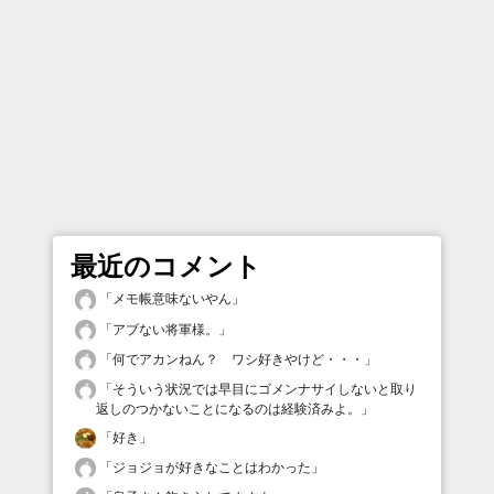
最近のコメント
「
メモ帳意味ないやん
」
「
アブない将軍様。
」
「
何でアカンねん？ ワシ好きやけど・・・
」
「
そういう状況では早目にゴメンナサイしないと取り
返しのつかないことになるのは経験済みよ。
」
「
好き
」
「
ジョジョが好きなことはわかった
」