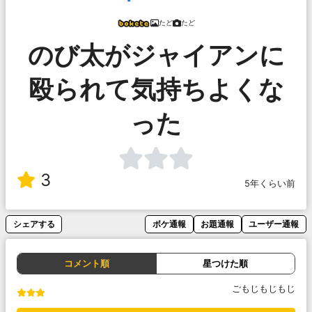
たど
たど
のび太がジャイアンに
殴られて気持ちよくな
った
3
5年くらい前
シェアする
ボケ通報
お題通報
ユーザー通報
コメント順
星つけた順
ごもじもじもじ