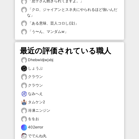
「
息子さん飽きられてますよ。
」
「
クロ、ジャイアンとスネ夫にやられるほど強いんだ
な
」
「
ある意味、芸人コロし(泣)
」
「
う〜ん、マンダムw
」
最近の評価されている職人
Dhebwidjwjxbj
しょうぶ
クラウン
クラウン
なみへえ
タムケン2
冷凍ニンジン
ををお
402error
ででんね丸