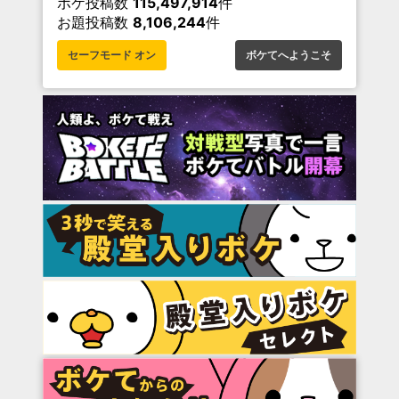
ボケ投稿数
115,497,914
件
お題投稿数
8,106,244
件
セーフモード オン
ボケてへようこそ