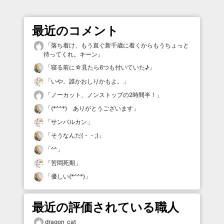
最近のコメント
「
落ち着け、もう直ぐ新千歳に着くからもうちょっと
待ってくれ。キーン
」
「
寝る前に☆見たら6つも付いていた♪
」
「
いや、誰かおしりかもよ。
」
「
ノーカット、ノンストップの2時間半！
」
「
(*^^*) ありがとうございます
」
「
サンバルカン
」
「
そうなんだ(・・;)
」
「
^^
」
「
苦悶死期
」
「
優しい(*^^*)
」
最近の評価されている職人
dragon_cat