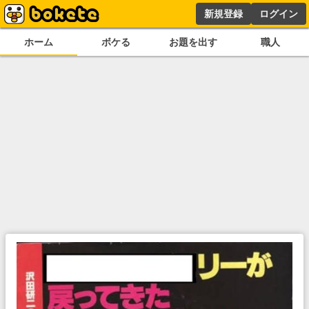
新規登録
ログイン
ホーム
ボケる
お題を出す
職人