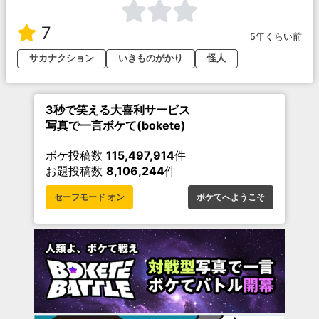
7
5年くらい前
サカナクション
いきものがかり
怪人
3秒で笑える大喜利サービス
写真で一言ボケて(bokete)
ボケ投稿数
115,497,914
件
お題投稿数
8,106,244
件
セーフモード オン
ボケてへようこそ