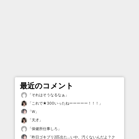
最近のコメント
「
それはそうなるなぁ
」
「
これで★300いったねーーーーー！！！
」
「
W
」
「
天才
」
「
保健所仕事しろ
」
「
昨日ゴキブリ2匹出た…いや、汚くないんだよ？ク