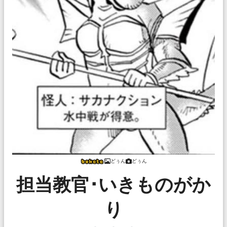
どぅん
どぅん
担当教官･いきものがか
り