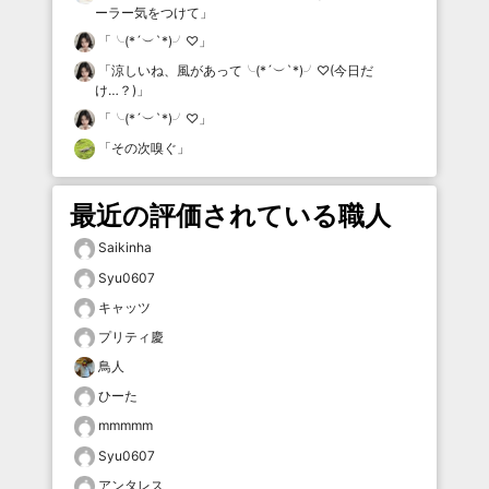
ーラー気をつけて
」
「
╰(*´︶`*)╯♡
」
「
涼しいね、風があって╰(*´︶`*)╯♡(今日だ
け…？)
」
「
╰(*´︶`*)╯♡
」
「
その次嗅ぐ
」
最近の評価されている職人
Saikinha
Syu0607
キャッツ
プリティ慶
鳥人
ひーた
mmmmm
Syu0607
アンタレス