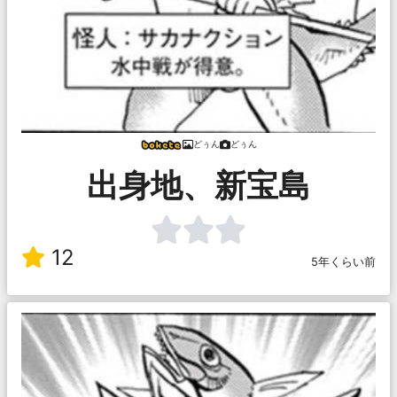
どぅん
どぅん
出身地、新宝島
12
5年くらい前