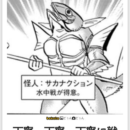
どぅん
どぅん