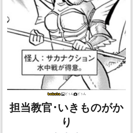
どぅん
どぅん
担当教官･いきものがか
り