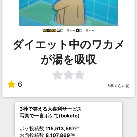
こーちゃん
こーちゃん
ダイエット中のワカメ
が湯を吸収
6
5年くらい前
3秒で笑える大喜利サービス
写真で一言ボケて(bokete)
ボケ投稿数
115,513,567
件
お題投稿数
8,107,869
件