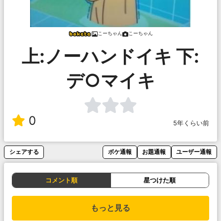
こーちゃん
こーちゃん
上:ノーハンドイキ 下:
デ○マイキ
0
5年くらい前
シェアする
ボケ通報
お題通報
ユーザー通報
コメント順
星つけた順
もっと見る