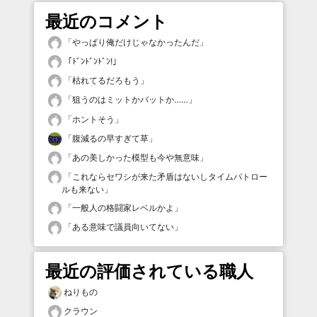
最近のコメント
「
やっぱり俺だけじゃなかったんだ
」
「
ﾄﾞﾝﾄﾞﾝﾄﾞﾝ!
」
「
枯れてるだろもう
」
「
狙うのはミットかバットか……
」
「
ホントそう
」
「
腹減るの早すぎて草
」
「
あの美しかった模型も今や無意味
」
「
これならセワシが来た矛盾はないしタイムパトロー
ルも来ない
」
「
一般人の格闘家レベルかよ
」
「
ある意味で議員向いてない
」
最近の評価されている職人
ねりもの
クラウン