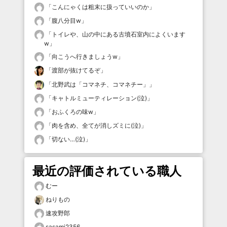
「
こんにゃくは粗末に扱っていいのか
」
「
腹八分目w
」
「
トイレや、山の中にある古墳石室内によくいます
w
」
「
向こうへ行きましょうw
」
「
渡部が抜けてるぞ
」
「
北野武は「コマネチ、コマネチー」
」
「
キャトルミューティレーション(泣)
」
「
おふくろの味w
」
「
肉を含め、全てが消しズミに(泣)
」
「
切ない…(泣)
」
最近の評価されている職人
むー
ねりもの
速攻野郎
sasami2356