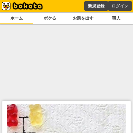
新規登録
ログイン
ホーム
ボケる
お題を出す
職人