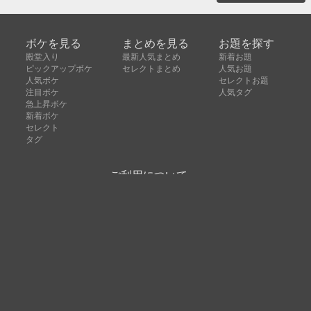
ボケを見る
まとめを見る
お題を探す
殿堂入り
最新人気まとめ
新着お題
ピックアップボケ
セレクトまとめ
人気お題
人気ボケ
セレクトお題
注目ボケ
人気タグ
急上昇ボケ
新着ボケ
セレクト
タグ
ご利用について
ボケてについて
使い方
利用規約
よくある質問
クッキーの利用について
お問い合わせ
広告掲載について
運営会社
Copyright © ボケて（bokete）All rights reserved. 株式
会社オモロキ