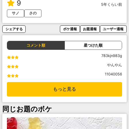
9
5年くらい前
サノ
さの
シェアする
ボケ通報
お題通報
ユーザー通報
コメント順
星つけた順
783kjn983g
やんやん
11040056
もっと見る
同じお題のボケ