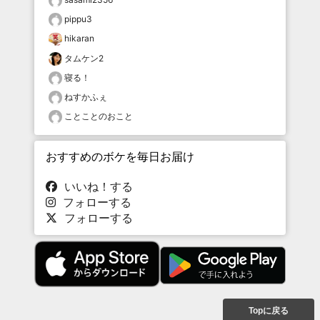
pippu3
hikaran
タムケン2
寝る！
ねすかふぇ
ことことのおこと
おすすめのボケを毎日お届け
いいね！する
フォローする
フォローする
Topに戻る