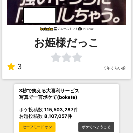
ジューストマト
DoBronx
お姫様だっこ
3
5年くらい前
3秒で笑える大喜利サービス
写真で一言ボケて(bokete)
ボケ投稿数
115,503,287
件
お題投稿数
8,107,057
件
セーフモード オン
ボケてへようこそ