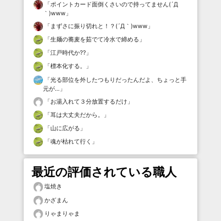
「
ポイントカード面倒くさいので持ってません(´Д
｀)www
」
「
まずさに振り切れと！？(´Д｀)www
」
「
生麺の蕎麦を茹でて冷水で締める
」
「
江戸時代か⁇
」
「
標本化する。
」
「
光る部位を外したつもりだったんだよ、ちょっと手
元が…
」
「
お湯入れて３分放置するだけ
」
「
耳は大丈夫だから。
」
「
山に広がる
」
「
魂が枯れて行く
」
最近の評価されている職人
塩焼き
かざまん
りゃまりゃま