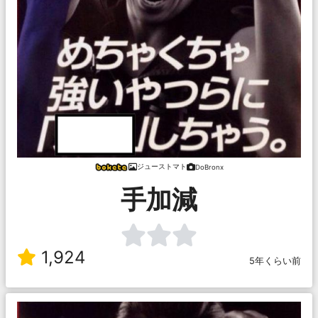
ジューストマト
DoBronx
手加減
1,924
5年くらい前