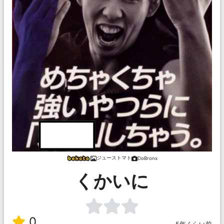
ジューストマト
DoBronx
くかいに
0