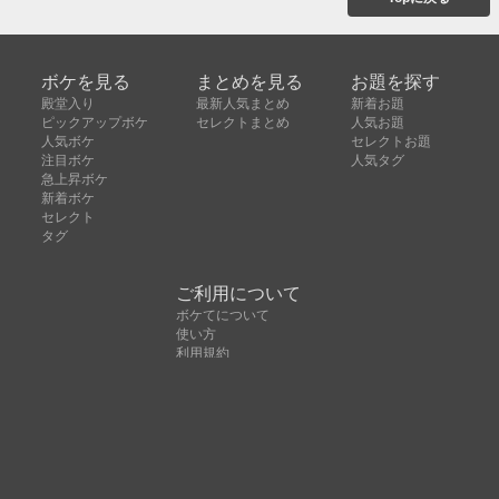
ボケを見る
まとめを見る
お題を探す
殿堂入り
最新人気まとめ
新着お題
ピックアップボケ
セレクトまとめ
人気お題
人気ボケ
セレクトお題
注目ボケ
人気タグ
急上昇ボケ
新着ボケ
セレクト
タグ
ご利用について
ボケてについて
使い方
利用規約
よくある質問
クッキーの利用について
お問い合わせ
広告掲載について
運営会社
Copyright © ボケて（bokete）All rights reserved. 株式