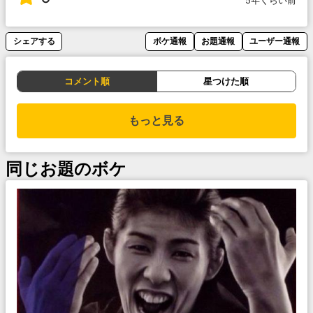
5年くらい前
シェアする
ボケ通報
お題通報
ユーザー通報
コメント順
星つけた順
もっと見る
同じお題のボケ