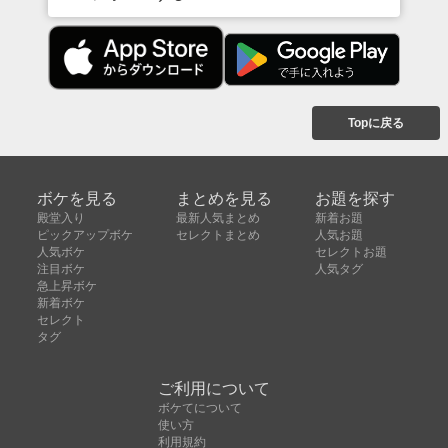
Topに戻る
ボケを見る
まとめを見る
お題を探す
殿堂入り
最新人気まとめ
新着お題
ピックアップボケ
セレクトまとめ
人気お題
人気ボケ
セレクトお題
注目ボケ
人気タグ
急上昇ボケ
新着ボケ
セレクト
タグ
ご利用について
ボケてについて
使い方
利用規約