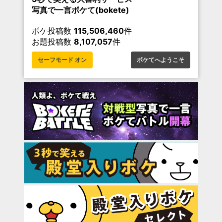
写真で一言ボケて(bokete)
ボケ投稿数
115,506,460
件
お題投稿数
8,107,057
件
セーフモード オン
ボケてへようこそ