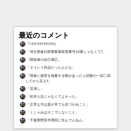
最近のコメント
「
ﾝｷﾁ!ﾝｷﾁ!ﾝｷﾁ!ﾝｷﾁ!
」
「
埼玉県春日部警察署留置番号24番じゃなくて?
」
「
関係者の自己満乙
」
「
そういう作品だったんだな
」
「
弱者に謝罪を強要する暇があったら切腹の一回二回
してから言え!!
」
「
店潰し
」
「
松本人志じゃなくてよかった
」
「
正常な方は是が非でも近づかぬこと
」
「
くしゃみはそこでしないこと
」
「
千葉県野田市岡田に住んでんねん
」